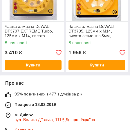
Чашка алмазна DeWALT
Чашка алмазна DeWALT
DT3797 EXTREME Turbo,
DT3795, 125мм х М14,
125мм х М14, висота
висота сегментів 8мм,
сегментів 8мм, швидка точна
однорядна, для обробки
В наявності
В наявності
фінішна обробка бетонних
кераміки, цеглини, кам'яної
поверхонь.
кладки, бетону.
3 410
1 956
₴
₴
Купити
Купити
Про нас
95% позитивних з 477 відгуків за рік
Працює з 18.02.2019
м. Дніпро
вул. Велика Діївська, 111Р, Дніпро, Україна