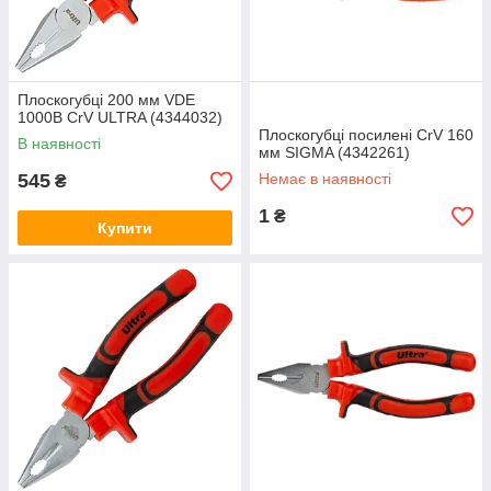
Плоскогубці 200 мм VDE
1000В CrV ULTRA (4344032)
Плоскогубці посилені CrV 160
В наявності
мм SIGMA (4342261)
545
Немає в наявності
₴
1
₴
Купити