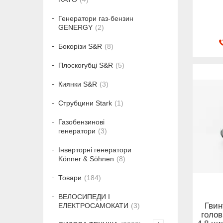
Генератори газ-бензин
GENERGY
2
Бокорізи S&R
8
Плоскогубці S&R
5
Киянки S&R
3
Струбцини Stark
1
Газобензинові
генератори
3
Інверторні генератори
Könner & Söhnen
8
Товари
184
ВЕЛОСИПЕДИ І
Гвин
ЕЛЕКТРОСАМОКАТИ
3
голов