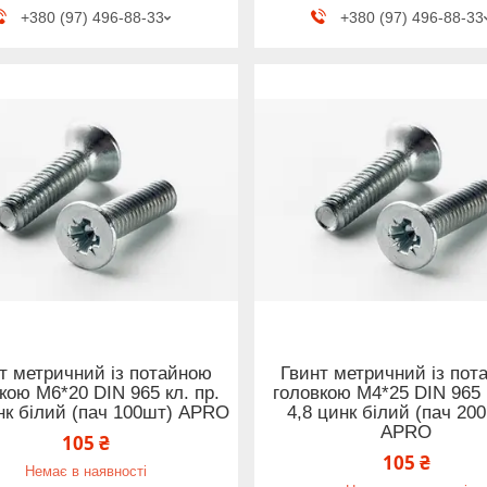
+380 (97) 496-88-33
+380 (97) 496-88-33
т метричний із потайною
Гвинт метричний із пот
кою М6*20 DIN 965 кл. пр.
головкою М4*25 DIN 965 к
нк білий (пач 100шт) APRO
4,8 цинк білий (пач 200
APRO
105 ₴
105 ₴
Немає в наявності