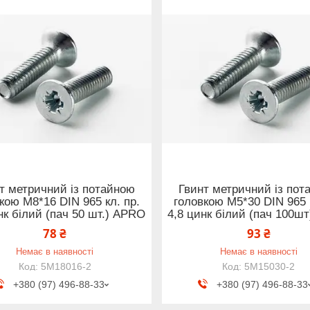
т метричний із потайною
Гвинт метричний із пот
кою М8*16 DIN 965 кл. пр.
головкою М5*30 DIN 965 к
нк білий (пач 50 шт.) APRO
4,8 цинк білий (пач 100ш
78 ₴
93 ₴
Немає в наявності
Немає в наявності
5M18016-2
5M15030-2
+380 (97) 496-88-33
+380 (97) 496-88-33