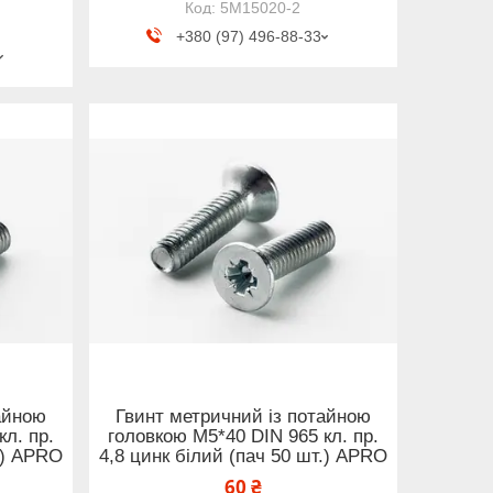
5M15020-2
+380 (97) 496-88-33
айною
Гвинт метричний із потайною
л. пр.
головкою М5*40 DIN 965 кл. пр.
.) APRO
4,8 цинк білий (пач 50 шт.) APRO
60 ₴