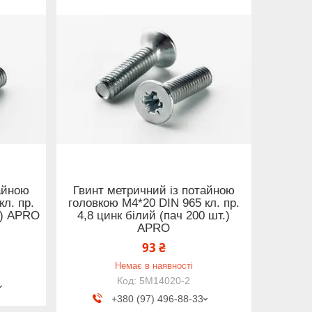
айною
Гвинт метричний із потайною
л. пр.
головкою М4*20 DIN 965 кл. пр.
т) APRO
4,8 цинк білий (пач 200 шт.)
APRO
93 ₴
Немає в наявності
5M14020-2
+380 (97) 496-88-33