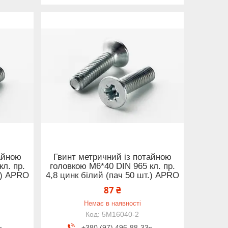
айною
Гвинт метричний із потайною
л. пр.
головкою М6*40 DIN 965 кл. пр.
.) APRO
4,8 цинк білий (пач 50 шт.) APRO
87 ₴
Немає в наявності
5M16040-2
+380 (97) 496-88-33