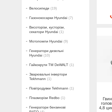
Велосипеди
19
Газонокосарки Hyundai
7
Висоторізи, кусторізи,
секатори Hyundai
1
Мотопомпи Hyundai
9
Генератори дизельні
Hyundai
10
Гайкокрути ТМ DeWALT
1
Зварювальні інвертори
Tekhmann
1
Повітродувки Tekhmann
1
Плазморізи Redbo
1
Гвин
голов
Генератори бензинові
4,8 ци
RATO
4