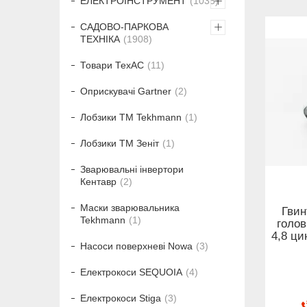
ЕЛЕКТРОІНСТРУМЕНТ
1035
САДОВО-ПАРКОВА
ТЕХНІКА
1908
Товари ТехАС
11
Оприскувачі Gartner
2
Лобзики ТМ Tekhmann
1
Лобзики ТМ Зеніт
1
Зварювальні інвертори
Кентавр
2
Маски зварювальника
Гвин
Tekhmann
1
голов
4,8 ци
Насоси поверхневі Nowa
3
Електрокоси SEQUOIA
4
Електрокоси Stiga
3