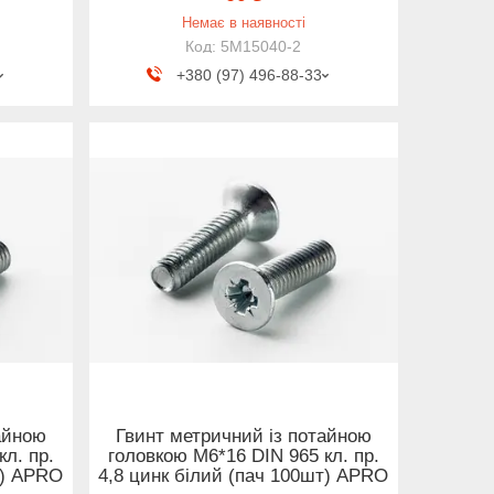
Немає в наявності
5M15040-2
+380 (97) 496-88-33
айною
Гвинт метричний із потайною
л. пр.
головкою М6*16 DIN 965 кл. пр.
.) APRO
4,8 цинк білий (пач 100шт) APRO