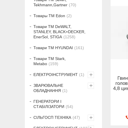
Tekhmann,Gartner
70
Товары ТМ Edon
2
Товари ТМ DeWALT,
STANLEY, BLACK+DECKER,
EnerSol, STIGA
1258
Товари ТМ HYUNDAI
161
Товари ТМ Stark,
Metabo
159
ЕЛЕКТРОІНСТРУМЕНТ
1
Гвин
голов
ЗВАРЮВАЛЬНЕ
4,8 ци
ОБЛАДНАННЯ
1
ГЕНЕРАТОРИ І
СТАБІЛІЗАТОРИ
54
СІЛЬГОСП ТЕХНІКА
47