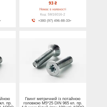
93 ₴
Немає в наявності
5M16016-2
+380 (97) 496-88-33
айною
Гвинт метричний із потайною
л. пр.
головкою М5*25 DIN 965 кл. пр.