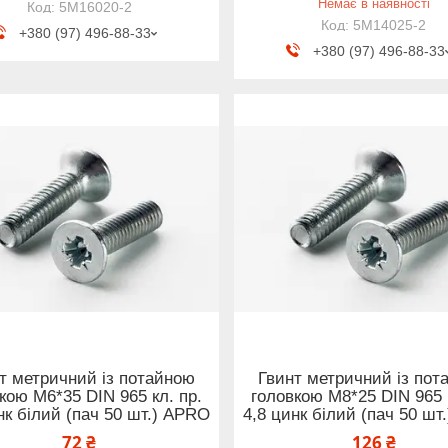
Немає в наявності
5M16020-2
5M14025-2
+380 (97) 496-88-33
+380 (97) 496-88-33
т метричний із потайною
Гвинт метричний із пот
кою М6*35 DIN 965 кл. пр.
головкою М8*25 DIN 965 к
нк білий (пач 50 шт.) APRO
4,8 цинк білий (пач 50 шт
72 ₴
126 ₴