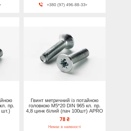
+380 (97) 496-88-33
айною
Гвинт метричний із потайною
л. пр.
головкою М5*20 DIN 965 кл. пр.
 шт.)
4,8 цинк білий (пач 100шт) APRO
78 ₴
Немає в наявності