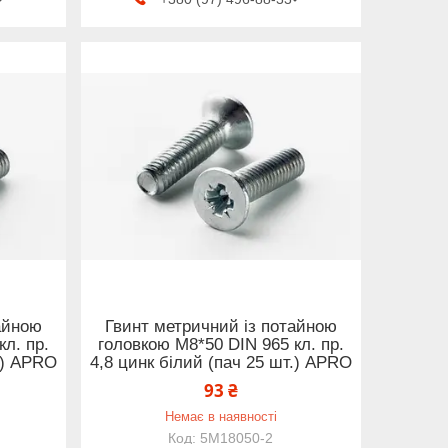
айною
Гвинт метричний із потайною
л. пр.
головкою М8*50 DIN 965 кл. пр.
.) APRO
4,8 цинк білий (пач 25 шт.) APRO
93 ₴
Немає в наявності
5M18050-2