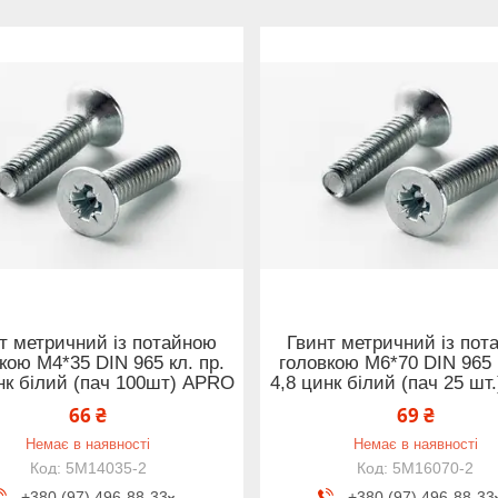
т метричний із потайною
Гвинт метричний із пот
кою М4*35 DIN 965 кл. пр.
головкою М6*70 DIN 965 к
нк білий (пач 100шт) APRO
4,8 цинк білий (пач 25 шт
66 ₴
69 ₴
Немає в наявності
Немає в наявності
5M14035-2
5M16070-2
+380 (97) 496-88-33
+380 (97) 496-88-33