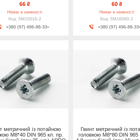
66 ₴
60 ₴
Немає в наявності
Немає в наявності
5M15016-2
5M16060-2
+380 (97) 496-88-33
+380 (97) 496-88-33
т метричний із потайною
Гвинт метричний із пот
кою М8*40 DIN 965 кл. пр.
головкою М8*80 DIN 965 к