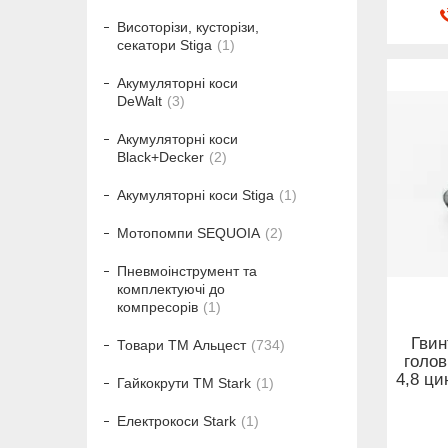
Висоторізи, кусторізи,
секатори Stiga
1
Акумуляторні коси
DeWalt
3
Акумуляторні коси
Black+Decker
2
Акумуляторні коси Stiga
1
Мотопомпи SEQUOIA
2
Пневмоінструмент та
комплектуючі до
компресорів
1
Гвин
Товари ТМ Альцест
734
голов
4,8 ци
Гайкокрути ТМ Stark
1
Електрокоси Stark
1