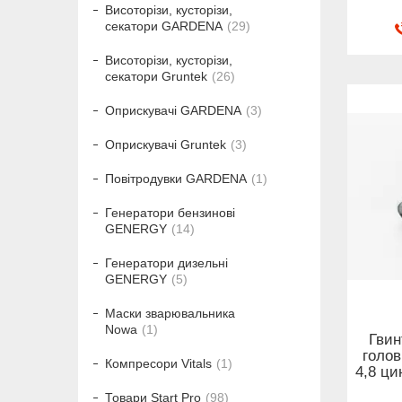
Висоторізи, кусторізи,
секатори GARDENA
29
Висоторізи, кусторізи,
секатори Gruntek
26
Оприскувачі GARDENA
3
Оприскувачі Gruntek
3
Повітродувки GARDENA
1
Генератори бензинові
GENERGY
14
Генератори дизельні
GENERGY
5
Маски зварювальника
Nowa
1
Гвин
голов
Компресори Vitals
1
4,8 ци
Товари Start Pro
98