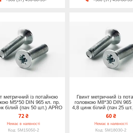
т метричний із потайною
Гвинт метричний із пот
кою М5*50 DIN 965 кл. пр.
головкою М8*30 DIN 965 к
нк білий (пач 50 шт.) APRO
4,8 цинк білий (пач 25 шт
72 ₴
60 ₴
Немає в наявності
Немає в наявності
5M15050-2
5M18030-2