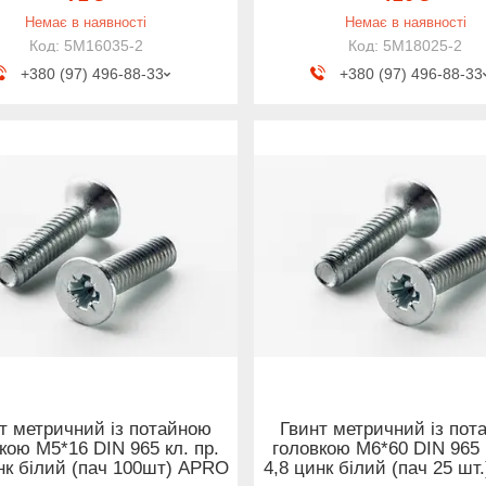
Немає в наявності
Немає в наявності
5M16035-2
5M18025-2
+380 (97) 496-88-33
+380 (97) 496-88-33
т метричний із потайною
Гвинт метричний із пот
кою М5*16 DIN 965 кл. пр.
головкою М6*60 DIN 965 к
нк білий (пач 100шт) APRO
4,8 цинк білий (пач 25 шт