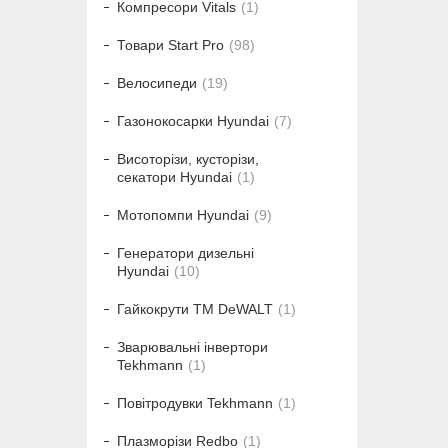
Компресори Vitals
1
Товари Start Pro
98
Велосипеди
19
Газонокосарки Hyundai
7
Висоторізи, кусторізи,
секатори Hyundai
1
Мотопомпи Hyundai
9
Генератори дизельні
Hyundai
10
Гайкокрути ТМ DeWALT
1
Зварювальні інвертори
Tekhmann
1
Повітродувки Tekhmann
1
Плазморізи Redbo
1