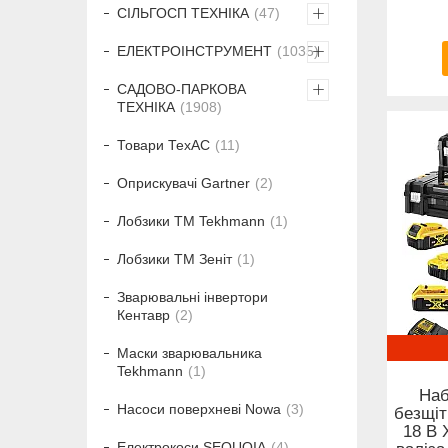
СІЛЬГОСП ТЕХНІКА
47
ЕЛЕКТРОІНСТРУМЕНТ
1035
САДОВО-ПАРКОВА
ТЕХНІКА
1908
Товари ТехАС
11
Оприскувачі Gartner
2
Лобзики ТМ Tekhmann
1
Лобзики ТМ Зеніт
1
Зварювальні інвертори
Кентавр
2
Маски зварювальника
Tekhmann
1
Наб
Насоси поверхневі Nowa
3
безщі
18 В X
Електрокоси SEQUOIA
4