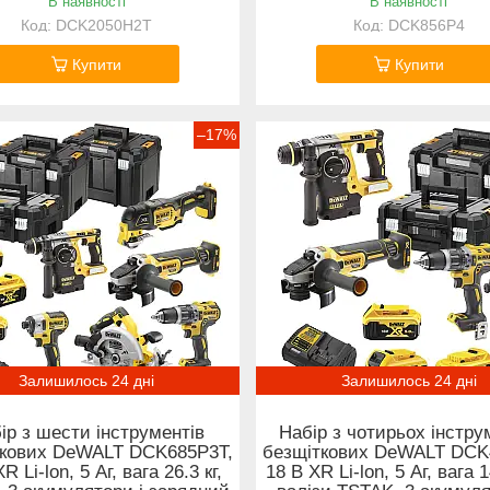
В наявності
В наявності
DCK2050H2T
DCK856P4
Купити
Купити
–17%
Залишилось 24 дні
Залишилось 24 дні
ір з шести інструментів
Набір з чотирьох інстру
ткових DeWALT DCK685P3T,
безщіткових DeWALT DCK
R Li-lon, 5 Аг, вага 26.3 кг,
18 В XR Li-lon, 5 Аг, вага 1