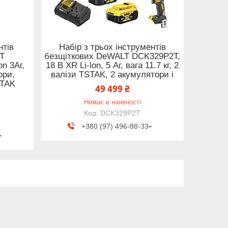
нтів
Набір з трьох інструментів
LT
безщіткових DeWALT DCK329P2T,
n 3Аг,
18 В XR Li-lon, 5 Аг, вага 11.7 кг, 2
ори,
валізи TSTAK, 2 акумулятори і
STAK
49 499 ₴
Немає в наявності
DCK329P2T
+380 (97) 496-88-33