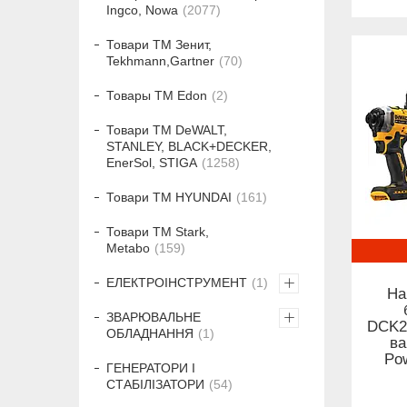
Ingco, Nowa
2077
Товари ТМ Зенит,
Tekhmann,Gartner
70
Товары ТМ Edon
2
Товари ТМ DeWALT,
STANLEY, BLACK+DECKER,
EnerSol, STIGA
1258
Товари ТМ HYUNDAI
161
Товари ТМ Stark,
Metabo
159
ЕЛЕКТРОІНСТРУМЕНТ
1
На
ЗВАРЮВАЛЬНЕ
DCK20
ОБЛАДНАННЯ
1
ва
Po
ГЕНЕРАТОРИ І
СТАБІЛІЗАТОРИ
54