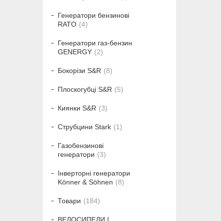
Генератори бензинові
RATO
4
Генератори газ-бензин
GENERGY
2
Бокорізи S&R
8
Плоскогубці S&R
5
Киянки S&R
3
Струбцини Stark
1
Газобензинові
генератори
3
Інверторні генератори
Könner & Söhnen
8
Товари
184
ВЕЛОСИПЕДИ І