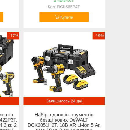
В наявності
DCK865P4T
Купити
–17%
–19%
Залишилось 24 дні
ментів
Набір з двох інструментів
422P3T,
безщіткових DeWALT
4.3 кг, 2
DCK2051H2T, 18В XR Li-lon 5 Аг,