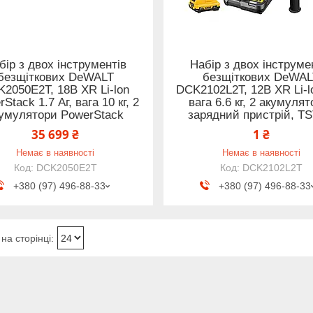
бір з двох інструментів
Набір з двох інструме
безщіткових DeWALT
безщіткових DeWA
2050E2T, 18В XR Li-lon
DCK2102L2T, 12В XR Li-lo
Stack 1.7 Аг, вага 10 кг, 2
вага 6.6 кг, 2 акумулят
умулятори PowerStack
зарядний пристрій, T
35 699 ₴
1 ₴
Немає в наявності
Немає в наявності
DCK2050E2T
DCK2102L2T
+380 (97) 496-88-33
+380 (97) 496-88-33