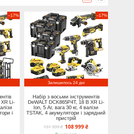
–17%
–17%
Залишилось 24 дні
ентів
Набір з восьми інструментів
XR Li-
DeWALT DCK865P4T, 18 В XR Li-
валізи
lon, 5 Аг, вага 30 кг, 4 валізи
тори і
TSTAK, 4 акумулятори і зарядний
пристрій
₴
108 999 ₴
131 399 ₴