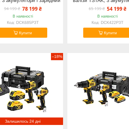
, 3 акумулятори і зарядний
валізи TSTAK, 3 акумуля
78 199 ₴
54 199 ₴
94 199 ₴
65 199 ₴
В наявності
В наявності
DCK685P3T
DCK422P3T
Купити
Купити
–18%
Залишилось 24 дні