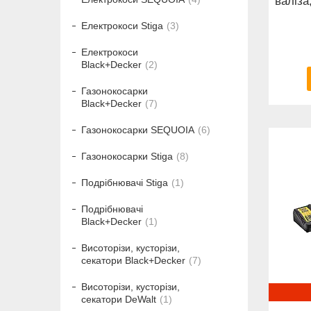
валіза
Електрокоси Stiga
3
Електрокоси
Black+Decker
2
Газонокосарки
Black+Decker
7
Газонокосарки SEQUOIA
6
Газонокосарки Stiga
8
Подрібнювачі Stiga
1
Подрібнювачі
Black+Decker
1
Висоторізи, кусторізи,
секатори Black+Decker
7
Висоторізи, кусторізи,
секатори DeWalt
1