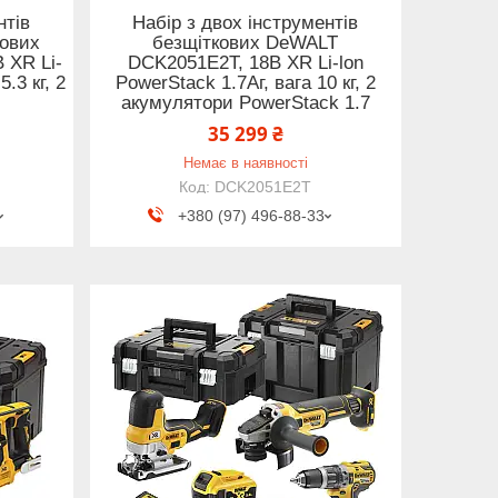
нтів
Набір з двох інструментів
кових
безщіткових DeWALT
 XR Li-
DCK2051E2T, 18В XR Li-lon
.3 кг, 2
PowerStack 1.7Аг, вага 10 кг, 2
акумулятори PowerStack 1.7
35 299 ₴
Немає в наявності
DCK2051E2T
+380 (97) 496-88-33