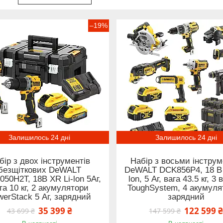
–19%
Залишилось 24 дні
Залишилось 24 дні
бір з двох інструментів
Набір з восьми інструм
безщіткових DeWALT
DeWALT DCK856P4, 18 В 
50H2T, 18В XR Li-lon 5Аг,
lon, 5 Аг, вага 43.5 кг, 3 
га 10 кг, 2 акумулятори
ToughSystem, 4 акумуля
werStack 5 Аг, зарядний
зарядний
35 399 ₴
122 599 
43 699 ₴
147 599 ₴