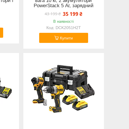
тори і
вага 10 кг, 2 акумулятори
PowerStack 5 Аг, зарядний
35 199 ₴
43 199 ₴
В наявності
DCK2051H2T
Купити