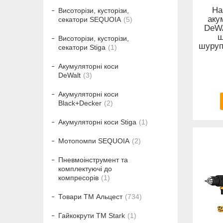
На
Висоторізи, кусторізи,
аку
секатори SEQUOIA
5
DeWA
ш
Висоторізи, кусторізи,
шуруп
секатори Stiga
1
Акумуляторні коси
DeWalt
3
Акумуляторні коси
Black+Decker
2
Акумуляторні коси Stiga
1
Мотопомпи SEQUOIA
2
Пневмоінструмент та
комплектуючі до
компресорів
1
Товари ТМ Альцест
734
Гайкокрути ТМ Stark
1