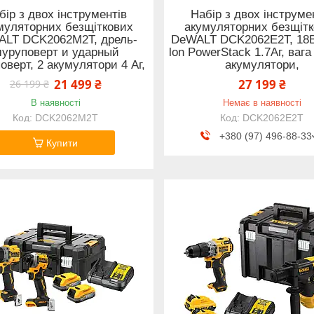
бір з двох інструментів
Набір з двох інструме
муляторних безщіткових
акумуляторних безщіт
LT DCK2062M2T, дрель-
DeWALT DCK2062E2T, 18В
уруповерт и ударный
lon PowerStack 1.7Аг, вага 5
оверт, 2 акумулятори 4 Аг,
акумулятори,
21 499 ₴
27 199 ₴
26 199 ₴
В наявності
Немає в наявності
DCK2062M2T
DCK2062E2T
+380 (97) 496-88-33
Купити