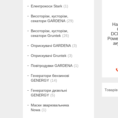
Електрокоси Stark
1
Висоторізи, кусторізи,
секатори GARDENA
29
На
Висоторізи, кусторізи,
DCK
секатори Gruntek
26
Power
ак
Оприскувачі GARDENA
3
Оприскувачі Gruntek
3
Повітродувки GARDENA
1
Генератори бензинові
GENERGY
14
Генератори дизельні
GENERGY
5
Маски зварювальника
Nowa
1