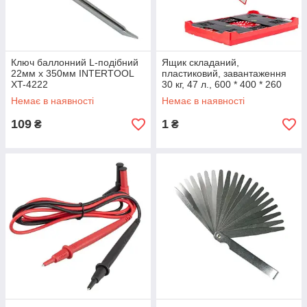
Ключ баллонний L-подібний
Ящик складаний,
22мм x 350мм INTERTOOL
пластиковий, завантаження
XT-4222
30 кг, 47 л., 600 * 400 * 260
мм, матеріал 100%
Немає в наявності
Немає в наявності
первинний харчовий
109
1
₴
₴