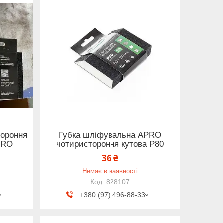
тороння
Губка шліфувальна APRO
PRO
чотиристороння кутова P80
36 ₴
Немає в наявності
828107
+380 (97) 496-88-33