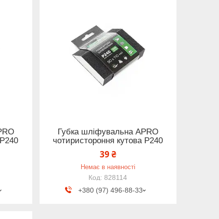
APRO
Губка шліфувальна APRO
 P240
чотиристороння кутова P240
39 ₴
Немає в наявності
828114
+380 (97) 496-88-33