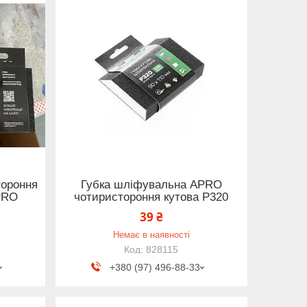
тороння
Губка шліфувальна APRO
PRO
чотиристороння кутова P320
39 ₴
Немає в наявності
828115
+380 (97) 496-88-33