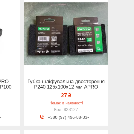
APRO
Губка шліфувальна двостороння
 P100
Р240 125х100х12 мм APRO
27 ₴
Немає в наявності
828127
+380 (97) 496-88-33