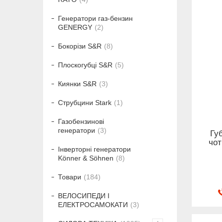
Генератори газ-бензин
GENERGY
2
Бокорізи S&R
8
Плоскогубці S&R
5
Киянки S&R
3
Струбцини Stark
1
Газобензинові
генератори
3
Гу
чот
Інверторні генератори
Könner & Söhnen
8
Товари
184
ВЕЛОСИПЕДИ І
ЕЛЕКТРОСАМОКАТИ
3