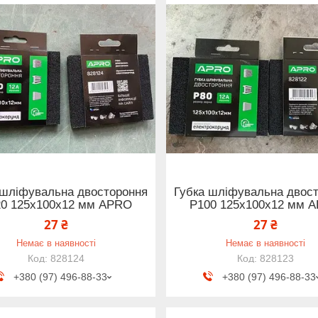
 шліфувальна двостороння
Губка шліфувальна двос
20 125х100х12 мм APRO
Р100 125х100х12 мм 
27 ₴
27 ₴
Немає в наявності
Немає в наявності
828124
828123
+380 (97) 496-88-33
+380 (97) 496-88-33