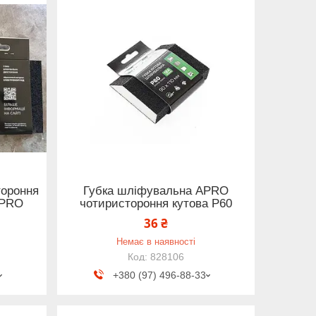
тороння
Губка шліфувальна APRO
APRO
чотиристороння кутова P60
36 ₴
Немає в наявності
828106
+380 (97) 496-88-33