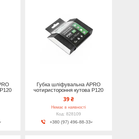
APRO
Губка шліфувальна APRO
 P120
чотиристороння кутова P120
39 ₴
Немає в наявності
828109
+380 (97) 496-88-33