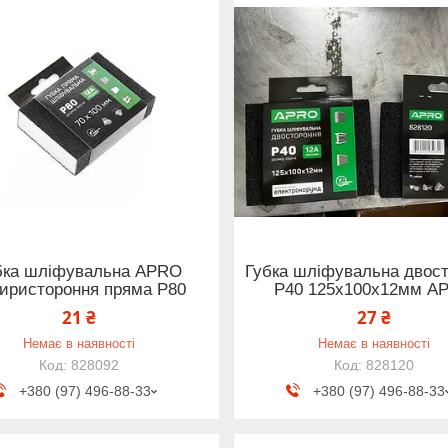
бка шліфувальна APRO
Губка шліфувальна двос
иристороння пряма P80
Р40 125х100х12мм A
21 ₴
27 ₴
Немає в наявності
Немає в наявності
828092
828120
+380 (97) 496-88-33
+380 (97) 496-88-33