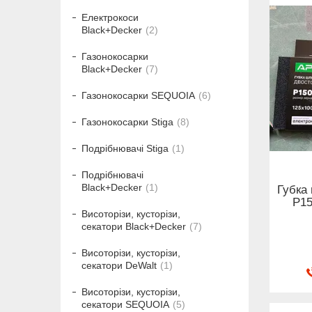
Електрокоси
Black+Decker
2
Газонокосарки
Black+Decker
7
Газонокосарки SEQUOIA
6
Газонокосарки Stiga
8
Подрібнювачі Stiga
1
Подрібнювачі
Black+Decker
1
Губка
Р1
Висоторізи, кусторізи,
секатори Black+Decker
7
Висоторізи, кусторізи,
секатори DeWalt
1
Висоторізи, кусторізи,
секатори SEQUOIA
5