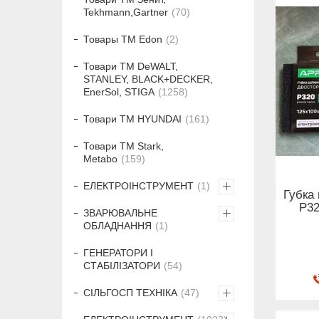
Tekhmann,Gartner
70
Товары ТМ Edon
2
Товари ТМ DeWALT,
STANLEY, BLACK+DECKER,
EnerSol, STIGA
1258
Товари ТМ HYUNDAI
161
Товари ТМ Stark,
Metabo
159
ЕЛЕКТРОІНСТРУМЕНТ
1
Губка
Р3
ЗВАРЮВАЛЬНЕ
ОБЛАДНАННЯ
1
ГЕНЕРАТОРИ І
СТАБІЛІЗАТОРИ
54
СІЛЬГОСП ТЕХНІКА
47