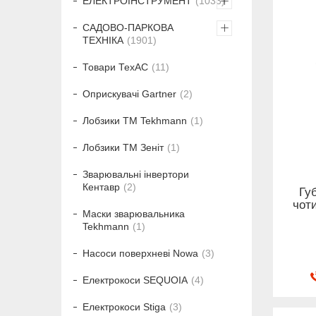
ЕЛЕКТРОІНСТРУМЕНТ
1033
САДОВО-ПАРКОВА
ТЕХНІКА
1901
Товари ТехАС
11
Оприскувачі Gartner
2
Лобзики ТМ Tekhmann
1
Лобзики ТМ Зеніт
1
Зварювальні інвертори
Кентавр
2
Гу
чот
Маски зварювальника
Tekhmann
1
Насоси поверхневі Nowa
3
Електрокоси SEQUOIA
4
Електрокоси Stiga
3