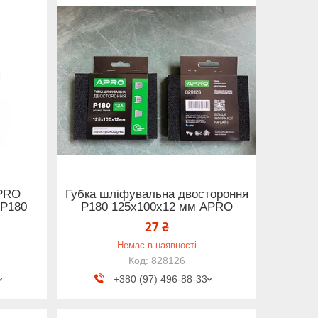
APRO
Губка шліфувальна двостороння
 P180
Р180 125х100х12 мм APRO
27 ₴
Немає в наявності
828126
+380 (97) 496-88-33