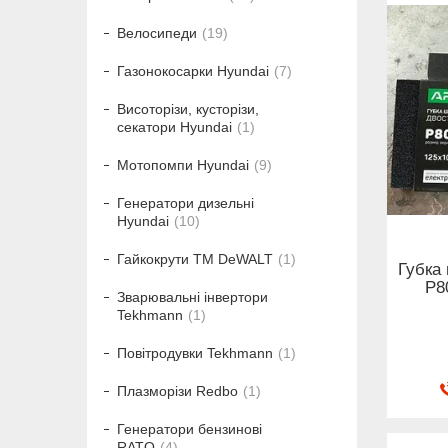
Велосипеди
19
Газонокосарки Hyundai
7
Висоторізи, кусторізи,
секатори Hyundai
1
Мотопомпи Hyundai
9
Генератори дизельні
Hyundai
10
Гайкокрути ТМ DeWALT
1
Губка
Р8
Зварювальні інвертори
Tekhmann
1
Повітродувки Tekhmann
1
Плазморізи Redbo
1
Генератори бензинові
RATO
4