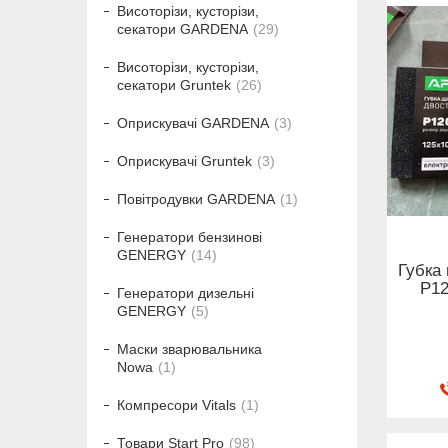
Висоторізи, кусторізи,
секатори GARDENA
29
Висоторізи, кусторізи,
секатори Gruntek
26
Оприскувачі GARDENA
3
Оприскувачі Gruntek
3
Повітродувки GARDENA
1
Генератори бензинові
GENERGY
14
Губка
Р1
Генератори дизельні
GENERGY
5
Маски зварювальника
Nowa
1
Компресори Vitals
1
Товари Start Pro
98