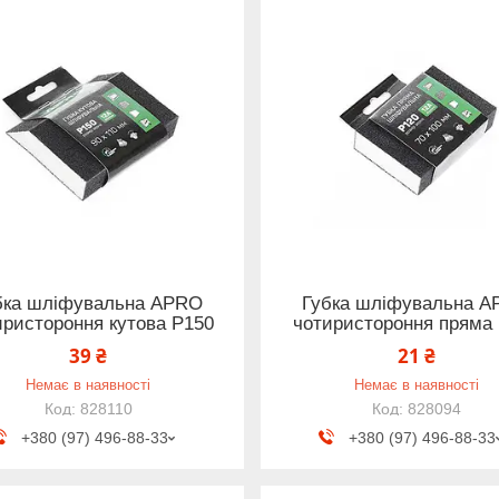
бка шліфувальна APRO
Губка шліфувальна 
иристороння кутова P150
чотиристороння пряма
39 ₴
21 ₴
Немає в наявності
Немає в наявності
828110
828094
+380 (97) 496-88-33
+380 (97) 496-88-33