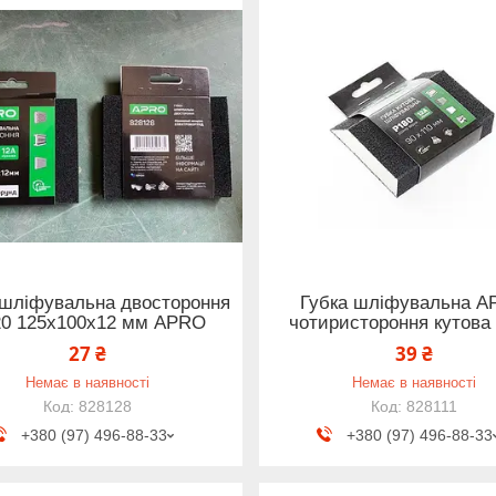
 шліфувальна двостороння
Губка шліфувальна 
20 125х100х12 мм APRO
чотиристороння кутова
27 ₴
39 ₴
Немає в наявності
Немає в наявності
828128
828111
+380 (97) 496-88-33
+380 (97) 496-88-33