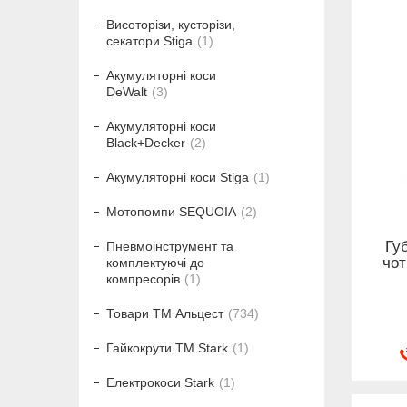
Висоторізи, кусторізи,
секатори Stiga
1
Акумуляторні коси
DeWalt
3
Акумуляторні коси
Black+Decker
2
Акумуляторні коси Stiga
1
Мотопомпи SEQUOIA
2
Гу
Пневмоінструмент та
чот
комплектуючі до
компресорів
1
Товари ТМ Альцест
734
Гайкокрути ТМ Stark
1
Електрокоси Stark
1