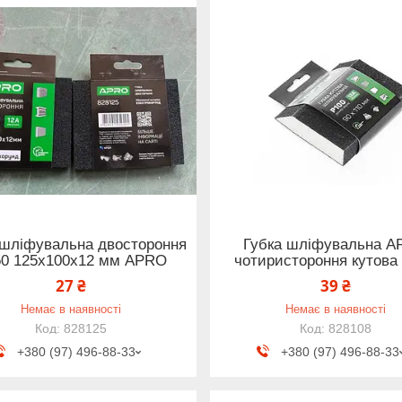
 шліфувальна двостороння
Губка шліфувальна 
50 125х100х12 мм APRO
чотиристороння кутова
27 ₴
39 ₴
Немає в наявності
Немає в наявності
828125
828108
+380 (97) 496-88-33
+380 (97) 496-88-33