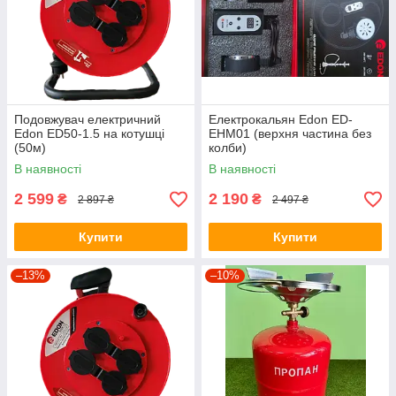
Подовжувач електричний
Електрокальян Edon ED-
Edon ED50-1.5 на котушці
EHM01 (верхня частина без
(50м)
колби)
В наявності
В наявності
2 599
2 190
₴
₴
2 897 ₴
2 497 ₴
Купити
Купити
–13%
–10%