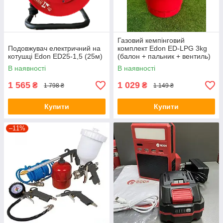
Газовий кемпінговий
Подовжувач електричний на
комплект Edon ED-LPG 3kg
котушці Edon ED25-1,5 (25м)
(балон + пальник + вентиль)
ED-LPG 8л/3 кг
В наявності
В наявності
1 565
1 029
₴
₴
1 798 ₴
1 149 ₴
Купити
Купити
–11%