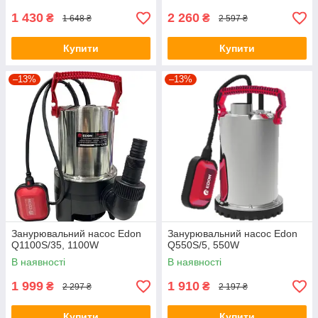
1 430
2 260
₴
₴
1 648 ₴
2 597 ₴
Купити
Купити
–13%
–13%
Занурювальний насос Edon
Занурювальний насос Edon
Q1100S/35, 1100W
Q550S/5, 550W
В наявності
В наявності
1 999
1 910
₴
₴
2 297 ₴
2 197 ₴
Купити
Купити