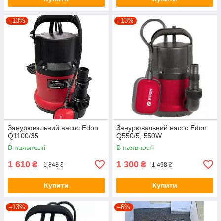
–13%
–13%
Занурювальний насос Edon
Занурювальний насос Edon
Q1100/35
Q550/5, 550W
В наявності
В наявності
1 610
1 300
₴
₴
1 848 ₴
1 498 ₴
Купити
Купити
–13%
–6%