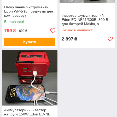
Набір пневмоінструменту
Edon WP-5 (5 предметів для
компресору)
Інвертор акумуляторний
Edon ED-NB21/300B, 300 Вт,
В наявності
для батарей Makita, з
Bluetooth та динаміком
799
Немає в наявності
₴
899 ₴
2 897
₴
Купити
Акумуляторний інвертор
напруги 150W Edon ED-NB