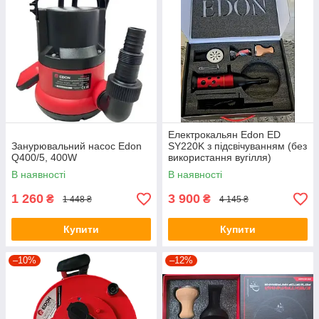
Електрокальян Edon ED
Занурювальний насос Edon
SY220K з підсвічуванням (без
Q400/5, 400W
використання вугілля)
В наявності
В наявності
1 260
3 900
₴
₴
1 448 ₴
4 145 ₴
Купити
Купити
–10%
–12%