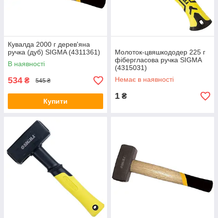
Кувалда 2000 г дерев'яна
ручка (дуб) SIGMA (4311361)
Молоток-цвяшкододер 225 г
фібергласова ручка SIGMA
В наявності
(4315031)
534
Немає в наявності
₴
545 ₴
1
₴
Купити