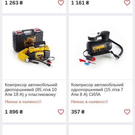
1 263
1 161
₴
₴
Компресор автомобільний
Компресор автомобільний
двопоршневий (85 л/хв 10
однопоршневий (15 л/хв 7
Атм 18 А) у пластиковому
Атм 8 А) СИЛА
кейсі + кручений шланг СІЛА
Немає в наявності
Немає в наявності
1 896
357
₴
₴