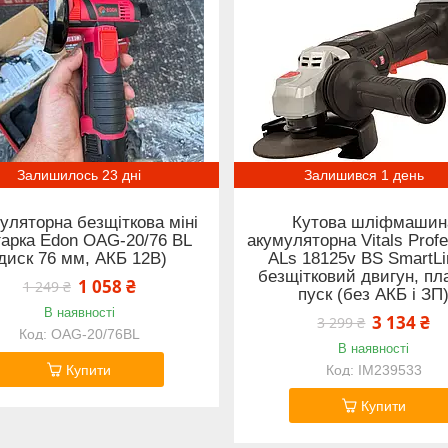
Залишилось 23 дні
Залишився 1 день
уляторна безщіткова міні
Кутова шліфмашин
гарка Edon OAG-20/76 BL
акумуляторна Vitals Profe
диск 76 мм, АКБ 12В)
ALs 18125v BS SmartLi
безщітковий двигун, пл
1 058 ₴
1 249 ₴
пуск (без АКБ і ЗП
В наявності
3 134 ₴
3 299 ₴
OAG-20/76BL
В наявності
Купити
IM239533
Купити