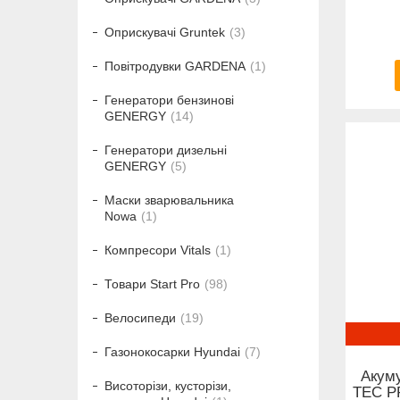
Оприскувачі Gruntek
3
Повітродувки GARDENA
1
Генератори бензинові
GENERGY
14
Генератори дизельні
GENERGY
5
Маски зварювальника
Nowa
1
Компресори Vitals
1
Товари Start Pro
98
Велосипеди
19
Газонокосарки Hyundai
7
Акуму
Висоторізи, кусторізи,
TEC P