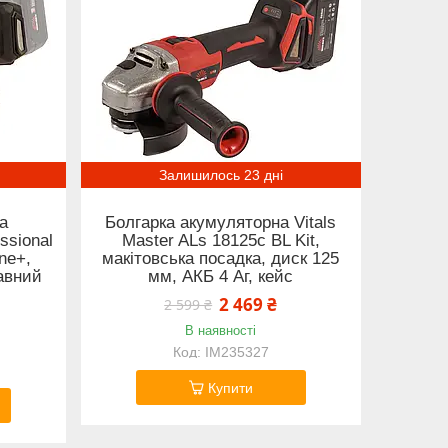
Залишилось 23 дні
а
Болгарка акумуляторна Vitals
ssional
Master ALs 18125c BL Kit,
ne+,
макітовська посадка, диск 125
авний
мм, АКБ 4 Аг, кейс
)
2 469 ₴
2 599 ₴
В наявності
IM235327
Купити