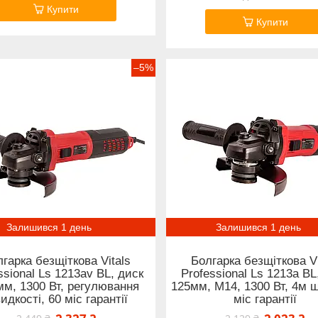
Купити
Купити
–5%
Залишився 1 день
Залишився 1 день
гарка безщіткова Vitals
Болгарка безщіткова Vi
ssional Ls 1213av BL, диск
Professional Ls 1213a BL
мм, 1300 Вт, регулювання
125мм, М14, 1300 Вт, 4м 
идкості, 60 міс гарантії
міс гарантії