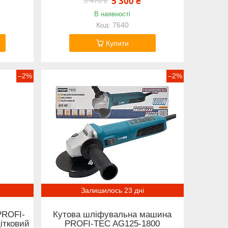
5 300 ₴
5 470 ₴
В наявності
7640
Купити
–2%
–2%
Залишилось 23 дні
PROFI-
Кутова шліфувальна машина
ітковий
PROFI-TEC AG125-1800