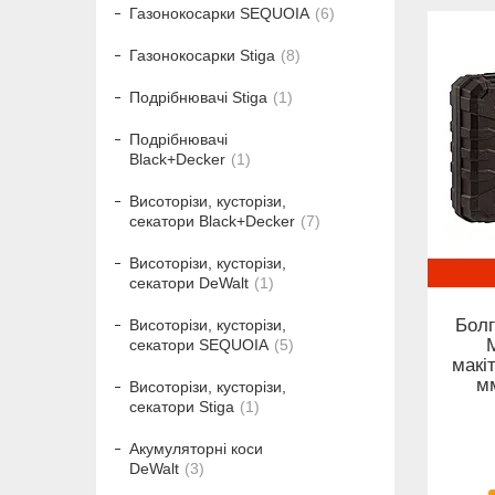
Газонокосарки SEQUOIA
6
Газонокосарки Stiga
8
Подрібнювачі Stiga
1
Подрібнювачі
Black+Decker
1
Висоторізи, кусторізи,
секатори Black+Decker
7
Висоторізи, кусторізи,
секатори DeWalt
1
Болг
Висоторізи, кусторізи,
секатори SEQUOIA
5
макі
мм
Висоторізи, кусторізи,
секатори Stiga
1
Акумуляторні коси
DeWalt
3