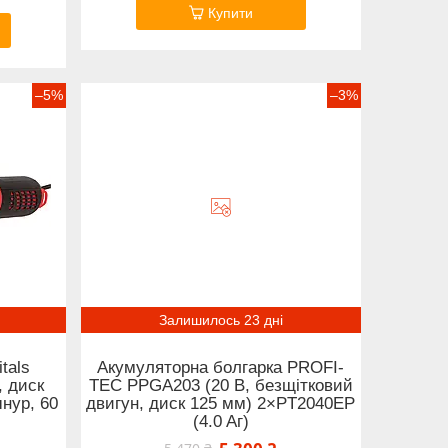
Купити
–5%
–3%
Залишилось 23 дні
tals
Акумуляторна болгарка PROFI-
, диск
TEC PPGA203 (20 В, безщітковий
шнур, 60
двигун, диск 125 мм) 2×PT2040EP
(4.0 Aг)