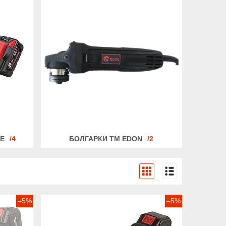
EE
4
БОЛГАРКИ ТМ EDON
2
–5%
–5%