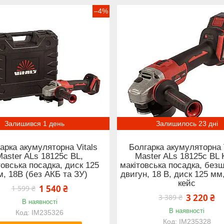
–4%
Залишився 1 день
Залишилось 23 дні
арка акумуляторна Vitals
Болгарка акумуляторна 
Master ALs 18125c BL,
Master ALs 18125c BL K
товська посадка, диск 125
макітовська посадка, без
, 18В (без АКБ та ЗУ)
двигун, 18 В, диск 125 мм
кейс
1 540 ₴
1 599 ₴
3 220 ₴
3 389 ₴
В наявності
В наявності
IM235326
IM235328