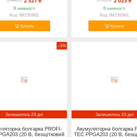
2 327 ₴
2 023 ₴
2 449 ₴
2 129 ₴
В наявності
В наявності
IM235982
IM235981
Купити
Купити
–3%
Залишилось 23 дні
Залишилось 23 дні
ляторна болгарка PROFI-
Акумуляторна болгарка 
PGA203 (20 В, безщітковий
TEC PPGA203 (20 В, безщ