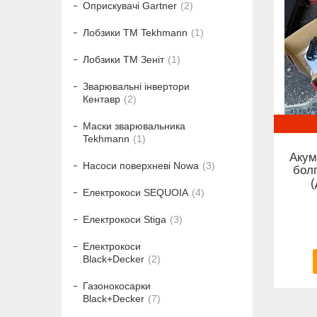
Оприскувачі Gartner
2
Лобзики ТМ Tekhmann
1
Лобзики ТМ Зеніт
1
Зварювальні інвертори
Кентавр
2
Маски зварювальника
Tekhmann
1
Акум
Насоси поверхневі Nowa
3
бол
(
Електрокоси SEQUOIA
4
Електрокоси Stiga
3
Електрокоси
Black+Decker
2
Газонокосарки
Black+Decker
7