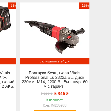
–5%
–15%
Залишилось 24 дні
Vitals
Болгарка безщіткова Vitals
it+,
Professional Ls 2322a BL, диск
щітковий
230мм, М14, 2200 Вт, 5м шнур, 60
, 2 АКБ,
міс гарантії
5 346 ₴
6 289 ₴
В наявності
IM235983