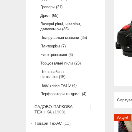
Гравери
21
Дрилі
65
Лазерні рівні, нівеліри,
далекоміри
85
Полірувальні машини
35
Плиткорізи
7
Електроножиці
6
Торцювальні пили
23
Цвяхозабивні
пістолети
15
Паяльники YATO
4
Перфоратори та дрилі
4
САДОВО-ПАРКОВА
ТЕХНІКА
1908
Акція!
Товари ТехАС
11