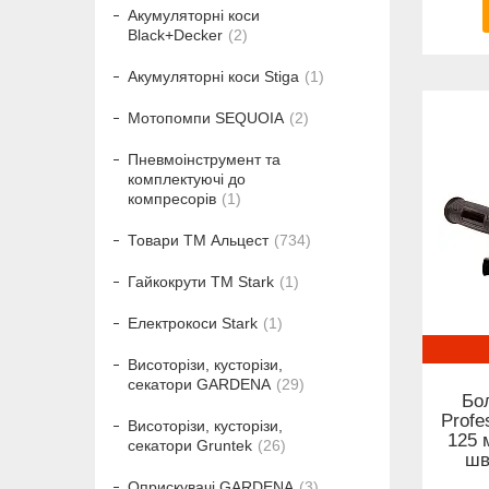
Акумуляторні коси
Black+Decker
2
Акумуляторні коси Stiga
1
Мотопомпи SEQUOIA
2
Пневмоінструмент та
комплектуючі до
компресорів
1
Товари ТМ Альцест
734
Гайкокрути ТМ Stark
1
Електрокоси Stark
1
Висоторізи, кусторізи,
секатори GARDENA
29
Бол
Profe
Висоторізи, кусторізи,
125 
секатори Gruntek
26
шв
Оприскувачі GARDENA
3