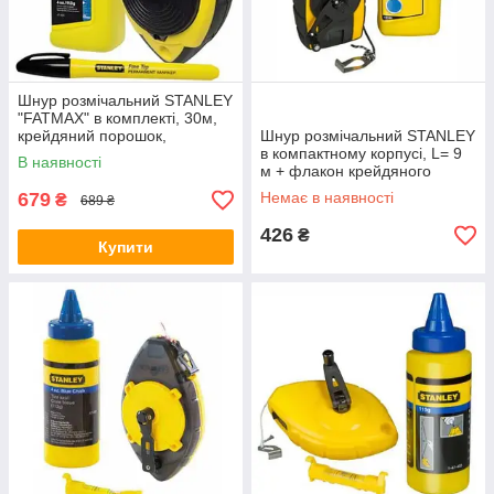
Шнур розмічальний STANLEY
"FATMAX" в комплекті, 30м,
крейдяний порошок,
Шнур розмічальний STANLEY
підвісний рівень.
в компактному корпусі, L= 9
В наявності
м + флакон крейдяного
порошку.
679
Немає в наявності
₴
689 ₴
426
₴
Купити