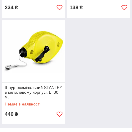
234
138
₴
₴
Шнур розмічальний STANLEY
в металевому корпусі, L=30
м.
Немає в наявності
440
₴