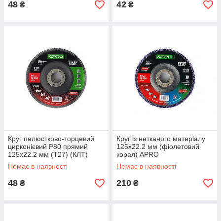
48
42
₴
₴
Круг пелюстково-торцевий
Круг із нетканого матеріалу
цирконієвий Р80 прямий
125х22.2 мм (фіолетовий
125х22.2 мм (Т27) (КЛТ)
корал) APRO
APRO
Немає в наявності
Немає в наявності
48
210
₴
₴