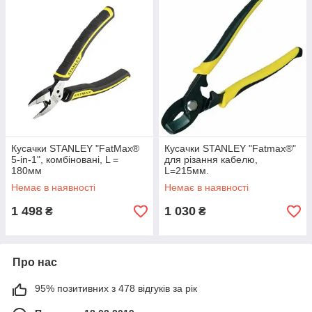
Кусачки STANLEY "FatMax®
Кусачки STANLEY "Fatmax®"
5-in-1", комбіновані, L =
для різання кабелю,
180мм
L=215мм.
Немає в наявності
Немає в наявності
1 498
1 030
₴
₴
Про нас
95% позитивних з 478 відгуків за рік