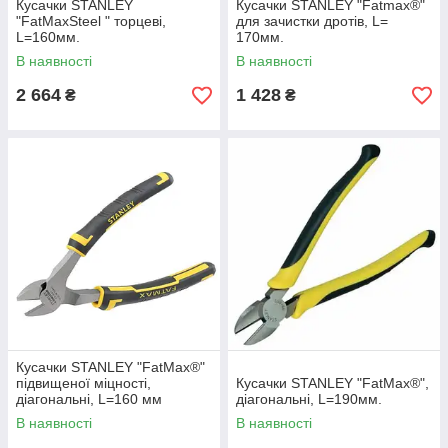
Кусачки STANLEY
Кусачки STANLEY "Fatmax®"
"FatMaxSteel " торцеві,
для зачистки дротів, L=
L=160мм.
170мм.
В наявності
В наявності
2 664
1 428
₴
₴
Кусачки STANLEY "FatMax®"
підвищеної міцності,
Кусачки STANLEY "FatMax®",
діагональні, L=160 мм
діагональні, L=190мм.
В наявності
В наявності