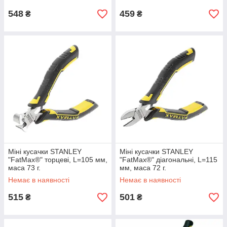
548
459
₴
₴
Міні кусачки STANLEY
Міні кусачки STANLEY
"FatMax®" торцеві, L=105 мм,
"FatMax®" діагональні, L=115
маса 73 г.
мм, маса 72 г.
Немає в наявності
Немає в наявності
515
501
₴
₴