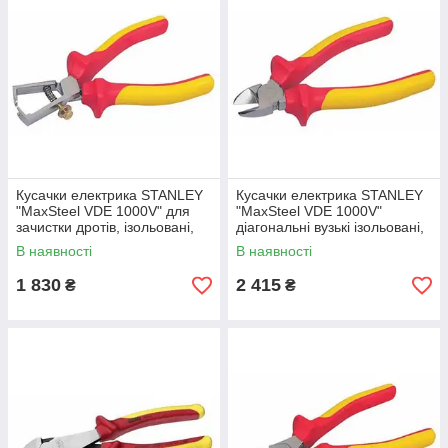
Кусачки електрика STANLEY
Кусачки електрика STANLEY
"MaxSteel VDE 1000V" для
"MaxSteel VDE 1000V"
зачистки дротів, ізольовані,
діагональні вузькі ізольовані,
L=170мм.
L=160мм.
В наявності
В наявності
1 830
2 415
₴
₴