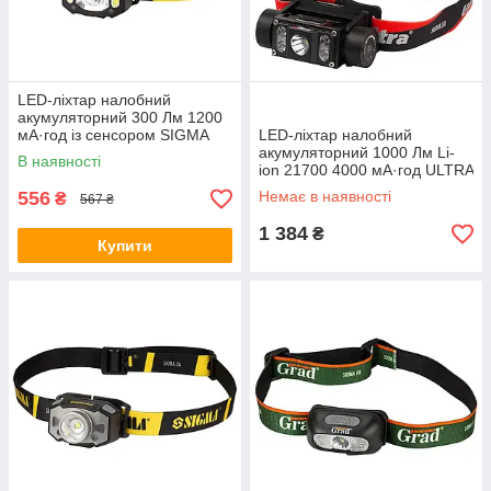
LED-ліхтар налобний
акумуляторний 300 Лм 1200
мА·год із сенсором SIGMA
LED-ліхтар налобний
(5390231)
акумуляторний 1000 Лм Li-
В наявності
ion 21700 4000 мА·год ULTRA
(5390032)
556
Немає в наявності
₴
567 ₴
1 384
₴
Купити