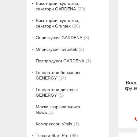
Висоторізи, кусторізи,
секатори GARDENA
29
Висоторізи, кусторізи,
секатори Gruntek
26
Оприскувачі GARDENA
3
Оприскувачі Gruntek
3
Повітродувки GARDENA
1
Генератори бензинові
GENERGY
14
Воло
круч
Генератори дизельні
GENERGY
5
Маски зварювальника
Nowa
1
Компресори Vitals
1
Товари Start Pro
98