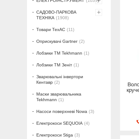
ЕЛЕКТРОІНСТРУМЕНТ
1035
САДОВО-ПАРКОВА
ТЕХНІКА
1908
Товари ТехАС
11
Оприскувачі Gartner
2
Лобзики ТМ Tekhmann
1
Лобзики ТМ Зеніт
1
Зварювальні інвертори
Кентавр
2
Воло
круч
Маски зварювальника
Tekhmann
1
Насоси поверхневі Nowa
3
Електрокоси SEQUOIA
4
Електрокоси Stiga
3