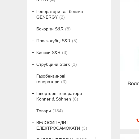
Генератори газ-бензин
GENERGY
2
Бокорізи S&R
8
Плоскогубці S&R
5
Киянки S&R
3
Струбцини Stark
1
Газобензинові
генератори
3
Воло
Інверторні генератори
Könner & Söhnen
8
Товари
184
ВЕЛОСИПЕДИ І
ЕЛЕКТРОСАМОКАТИ
3