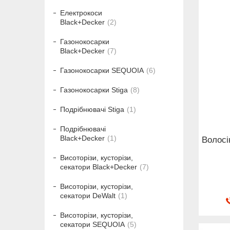
Електрокоси
Black+Decker
2
Газонокосарки
Black+Decker
7
Газонокосарки SEQUOIA
6
Газонокосарки Stiga
8
Подрібнювачі Stiga
1
Подрібнювачі
Black+Decker
1
Волосі
Висоторізи, кусторізи,
секатори Black+Decker
7
Висоторізи, кусторізи,
секатори DeWalt
1
Висоторізи, кусторізи,
секатори SEQUOIA
5