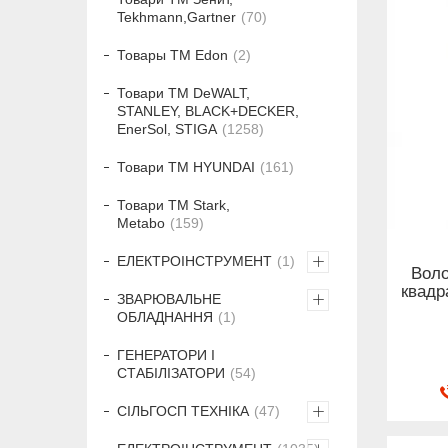
Tekhmann,Gartner
70
Товары ТМ Edon
2
Товари ТМ DeWALT,
STANLEY, BLACK+DECKER,
EnerSol, STIGA
1258
Товари ТМ HYUNDAI
161
Товари ТМ Stark,
Metabo
159
ЕЛЕКТРОІНСТРУМЕНТ
1
Воло
квадр
ЗВАРЮВАЛЬНЕ
ОБЛАДНАННЯ
1
ГЕНЕРАТОРИ І
СТАБІЛІЗАТОРИ
54
СІЛЬГОСП ТЕХНІКА
47