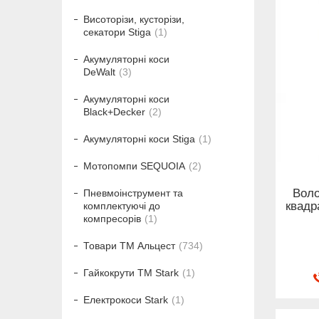
Висоторізи, кусторізи,
секатори Stiga
1
Акумуляторні коси
DeWalt
3
Акумуляторні коси
Black+Decker
2
Акумуляторні коси Stiga
1
Мотопомпи SEQUOIA
2
Воло
Пневмоінструмент та
квадр
комплектуючі до
компресорів
1
Товари ТМ Альцест
734
Гайкокрути ТМ Stark
1
Електрокоси Stark
1