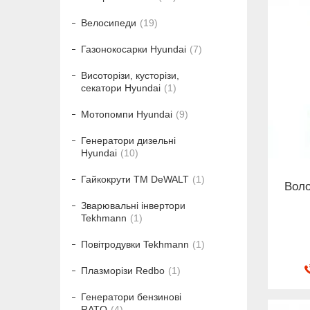
Велосипеди
19
Газонокосарки Hyundai
7
Висоторізи, кусторізи,
секатори Hyundai
1
Мотопомпи Hyundai
9
Генератори дизельні
Hyundai
10
Гайкокрути ТМ DeWALT
1
Воло
Зварювальні інвертори
Tekhmann
1
Повітродувки Tekhmann
1
Плазморізи Redbo
1
Генератори бензинові
RATO
4