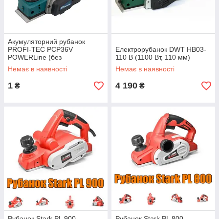
Акумуляторний рубанок
PROFI-TEC PCP36V
Електрорубанок DWT HB03-
POWERLine (без
110 B (1100 Вт, 110 мм)
акумуляторів та зарядного
Немає в наявності
Немає в наявності
пристрою, кейс)
1
4 190
₴
₴
Рубанок Stark PL 900
Рубанок Stark PL 800