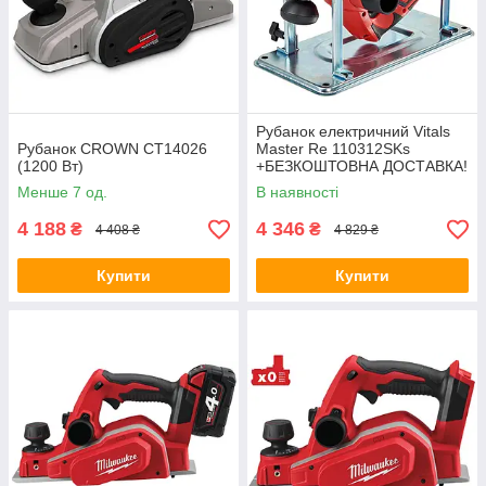
Рубанок електричний Vitals
Рубанок CROWN CT14026
Master Re 110312SKs
(1200 Вт)
+БЕЗКОШТОВНА ДОСТАВКА!
Менше 7 од.
В наявності
4 188
4 346
₴
₴
4 408 ₴
4 829 ₴
Купити
Купити