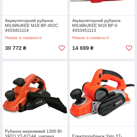
Акумуляторний рубанок
Акумуляторний рубанок
MILWAUKEE M18 BP-402C
MILWAUKEE M18 BP-0
4933451114
4933451113
Немає в наявності
Немає в наявності
30 772
14 699
₴
₴
Рубанок мережевий 1300 Вт
YATO YT-82144, ширина
Електрорубанок Yato YT-