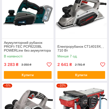
Акумуляторний рубанок
PROFI-TEC PCP8220BL
Електрорубанок CT14019X, ,
POWERLine без акумулятора
710 Вт
та зарядного пристрою
В наявності
Менше 7 од.
3 283
2 641
₴
₴
3 350 ₴
2 781 ₴
Купити
Купити
–5%
–10%