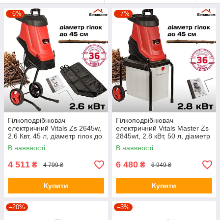
–6%
–7%
Гілкоподрібнювач
Гілкоподрібнювач
електричний Vitals Zs 2645w,
електричний Vitals Master Zs
2.6 Квт, 45 л, діаметр гілок до
2845wt, 2.8 кВт, 50 л, діаметр
45 мм +БЕЗКОШТОВНА
гілок – до 45 мм
В наявності
В наявності
ДОСТАВКА!
+БЕЗКОШТОВНА ДОСТАВКА!
4 511
6 480
₴
₴
4 799 ₴
6 949 ₴
Купити
Купити
–20%
–3%