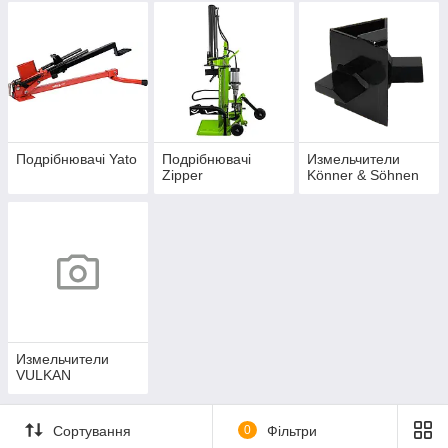
Подрібнювачі Yato
Подрібнювачі
Измельчители
Zipper
Könner & Söhnen
Измельчители
VULKAN
Сортування
0
Фільтри