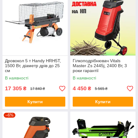
Дровокол 5 т Handy HRH5T,
Гілкоподрібнювач Vitals
1500 Вт, діаметр дрів до 25
Master Zs 2445j, 2400 Вт, 3
см
роки гарантії
+БЕЗКОШТОВНА ДОСТАВКА
В наявності
В наявності
на відділення нової пошти!
17 305
4 450
₴
₴
17 840 ₴
5 565 ₴
Купити
Купити
–6%