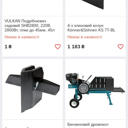
VULKAN Подрібнювач
садовий SHB2800, 220В,
4-х клиновий колун
2800Вт, гілки до 45мм, 45л
Könner&Söhnen KS 7T-BL
валік-фреза
Немає в наявності
Немає в наявності
1
1 183
₴
₴
Бензиновий дровокол