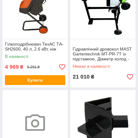
Гілкоподрібнювач ТехАС ТА-
SH2600, 40 л, 2.6 кВт, ніж
Гідравлічний дровокол MAST
Gartentechnik MT-PR-7T із
В наявності
підставкою, Діаметр колод -
50-380 мм
4 969
Немає в наявності
₴
5 291 ₴
21 010
₴
Купити