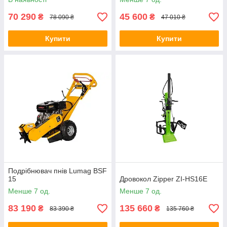
70 290
45 600
₴
₴
78 090 ₴
47 010 ₴
Купити
Купити
Подрібнювач пнів Lumag BSF
15
Дровокол Zipper ZI-HS16E
Менше 7 од.
Менше 7 од.
83 190
135 660
₴
₴
83 390 ₴
135 760 ₴