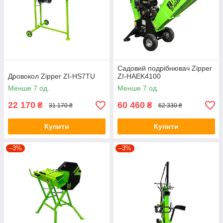
Садовий подрібнювач Zipper
Дровокол Zipper ZI-HS7TU
ZI-HAEK4100
Менше 7 од.
Менше 7 од.
22 170
60 460
₴
₴
31 170 ₴
62 330 ₴
Купити
Купити
–3%
–3%