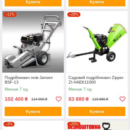
Купити
Купити
–11%
–28%
Подрібнювач пнів Jansen
Садовий подрібнювач Zipper
BSF-13
ZI-HAEK11000
Менше 7 од.
Менше 7 од.
102 400
83 880
₴
₴
114 900 ₴
115 880 ₴
Купити
Купити
–3%
–20%