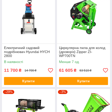
Електричний садовий
Циркулярна пила для колод
подрібнювач Hyundai HYCH
(дроворіз) Zipper ZI-
2800
WP700TN
В наявності
Менше 7 од.
11 700
61 605
₴
₴
14 700 ₴
63 510 ₴
Купити
Купити
–29%
–3%