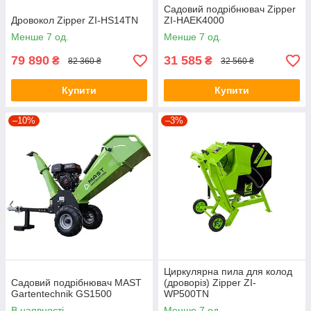
Садовий подрібнювач Zipper
Дровокол Zipper ZI-HS14TN
ZI-HAEK4000
Менше 7 од.
Менше 7 од.
79 890
31 585
₴
₴
82 360 ₴
32 560 ₴
Купити
Купити
–10%
–3%
Циркулярна пила для колод
Садовий подрібнювач MAST
(дроворіз) Zipper ZI-
Gartentechnik GS1500
WP500TN
В наявності
Менше 7 од.