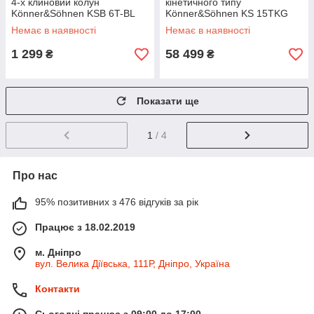
4-х клиновий колун
кінетичного типу
Könner&Söhnen KSB 6T-BL
Könner&Söhnen KS 15TKG
52/35
Немає в наявності
Немає в наявності
1 299
58 499
₴
₴
Показати ще
1
/ 4
Про нас
95% позитивних з 476 відгуків за рік
Працює з 18.02.2019
м. Дніпро
вул. Велика Діївська, 111Р, Дніпро, Україна
Контакти