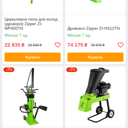
Циркулярна пила для колод
(дроворіз) Zipper ZI-
WP400TN
Дровокол Zipper ZI-HS12TN
Менше 7 од.
Менше 7 од.
22 835
74 175
₴
₴
23 540 ₴
76 470 ₴
Купити
Купити
–3%
–3%