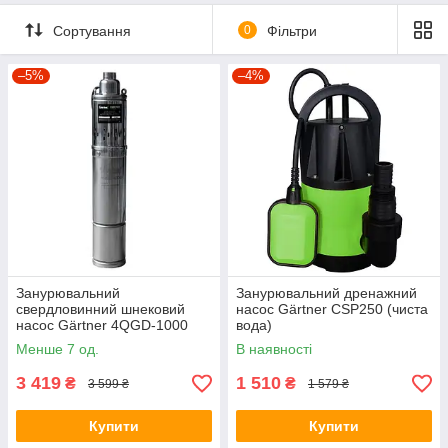
Сортування
0
Фільтри
–5%
–4%
Занурювальний
Занурювальний дренажний
свердловинний шнековий
насос Gärtner CSP250 (чиста
насос Gärtner 4QGD-1000
вода)
Менше 7 од.
В наявності
3 419
1 510
₴
₴
3 599 ₴
1 579 ₴
Купити
Купити