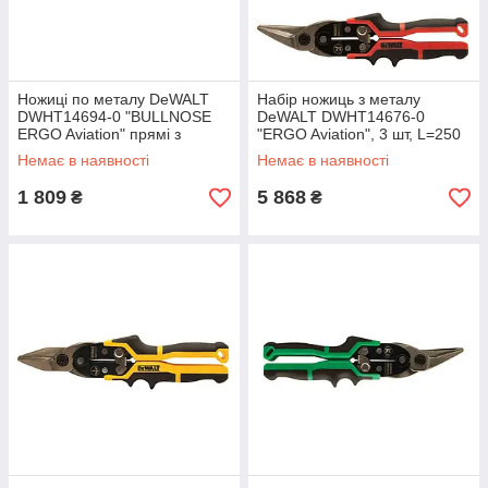
Ножиці по металу DeWALT
Набір ножиць з металу
DWHT14694-0 "BULLNOSE
DeWALT DWHT14676-0
ERGO Aviation" прямі з
"ERGO Aviation", 3 шт, L=250
короткими губками L=235 мм,
мм.
Немає в наявності
Немає в наявності
вага 418 г.
1 809
5 868
₴
₴