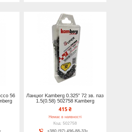
icco 56
Ланцюг Kamberg 0.325" 72 зв. паз
amberg
1.5(0.58) 502758 Kamberg
415 ₴
Немає в наявності
502758
+380 (97) 496-88-33