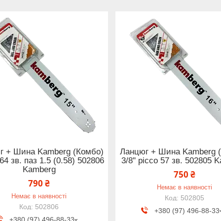
г + Шина Kamberg (Комбо)
Ланцюг + Шина Kamberg 
 64 зв. паз 1.5 (0.58) 502806
3/8'' picco 57 зв. 502805 
Kamberg
750 ₴
790 ₴
Немає в наявності
Немає в наявності
502805
502806
+380 (97) 496-88-33
+380 (97) 496-88-33