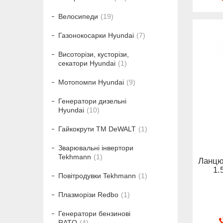
Велосипеди
19
Газонокосарки Hyundai
7
Висоторізи, кусторізи,
секатори Hyundai
1
Мотопомпи Hyundai
9
Генератори дизельні
Hyundai
10
Гайкокрути ТМ DeWALT
1
Зварювальні інвертори
Tekhmann
1
Ланцю
1.
Повітродувки Tekhmann
1
Плазморізи Redbo
1
Генератори бензинові
RATO
4