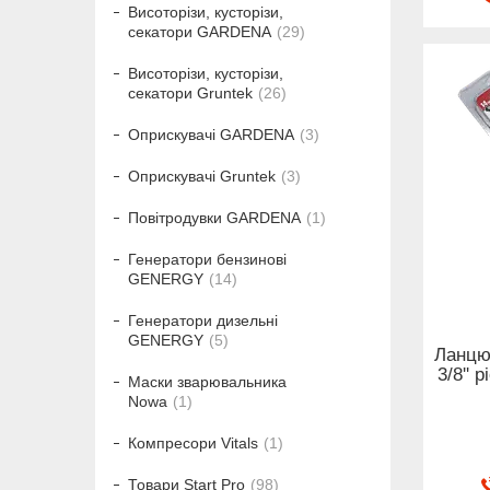
Висоторізи, кусторізи,
секатори GARDENA
29
Висоторізи, кусторізи,
секатори Gruntek
26
Оприскувачі GARDENA
3
Оприскувачі Gruntek
3
Повітродувки GARDENA
1
Генератори бензинові
GENERGY
14
Генератори дизельні
GENERGY
5
Ланцю
3/8'' 
Маски зварювальника
Nowa
1
Компресори Vitals
1
Товари Start Pro
98