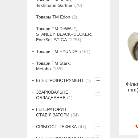
Tekhmann,Gartner
70
Товары ТМ Edon
2
Товари ТМ DeWALT,
STANLEY, BLACK+DECKER,
EnerSol, STIGA
1258
Товари ТМ HYUNDAI
161
Товари ТМ Stark,
Metabo
159
ЕЛЕКТРОІНСТРУМЕНТ
1
Філь
mm(
ЗВАРЮВАЛЬНЕ
ОБЛАДНАННЯ
1
ГЕНЕРАТОРИ І
СТАБІЛІЗАТОРИ
54
СІЛЬГОСП ТЕХНІКА
47