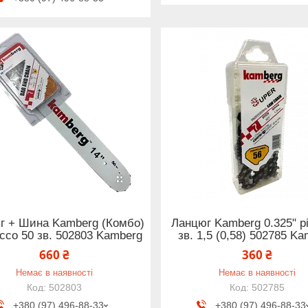
г + Шина Kamberg (Комбо)
Ланцюг Kamberg 0.325" p
picco 50 зв. 502803 Kamberg
зв. 1,5 (0,58) 502785 K
660 ₴
360 ₴
Немає в наявності
Немає в наявності
502803
502785
+380 (97) 496-88-33
+380 (97) 496-88-33