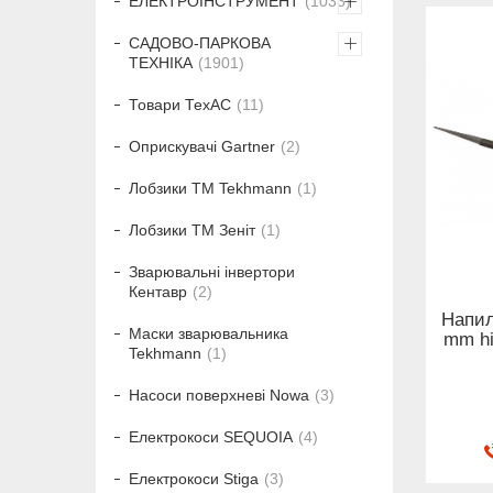
ЕЛЕКТРОІНСТРУМЕНТ
1033
САДОВО-ПАРКОВА
ТЕХНІКА
1901
Товари ТехАС
11
Оприскувачі Gartner
2
Лобзики ТМ Tekhmann
1
Лобзики ТМ Зеніт
1
Зварювальні інвертори
Кентавр
2
Напил
Маски зварювальника
mm hi
Tekhmann
1
Насоси поверхневі Nowa
3
Електрокоси SEQUOIA
4
Електрокоси Stiga
3