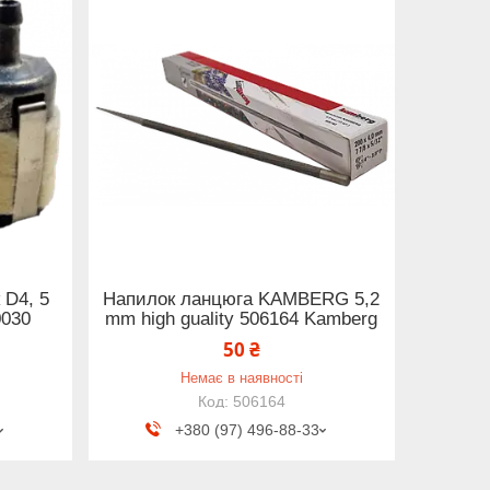
 D4, 5
Напилок ланцюга KAMBERG 5,2
0030
mm high guality 506164 Kamberg
50 ₴
Немає в наявності
506164
+380 (97) 496-88-33