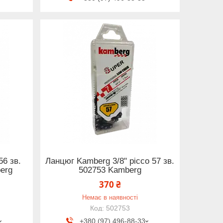
56 зв.
Ланцюг Kamberg 3/8" picco 57 зв.
berg
502753 Kamberg
370 ₴
Немає в наявності
502753
+380 (97) 496-88-33