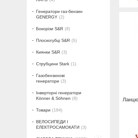
Генератори газ-бензин
GENERGY
2
Бокорізи S&R
8
Плоскогубці S&R
5
Киянки S&R
3
Струбцини Stark
1
Газобензинові
генератори
3
Інверторні генератори
Könner & Söhnen
8
Ланцюг
Товари
184
ВЕЛОСИПЕДИ І
ЕЛЕКТРОСАМОКАТИ
3