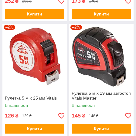
252
173
₴
₴
256 ₴
176 ₴
Купити
Купити
–2%
–2%
Рулетка 5 м х 19 мм автостоп
Рулетка 5 м х 25 мм Vitals
Vitals Master
В наявності
В наявності
126
145
₴
₴
129 ₴
148 ₴
Купити
Купити