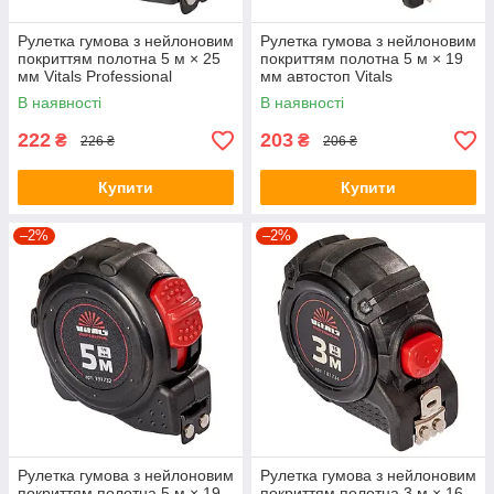
Рулетка гумова з нейлоновим
Рулетка гумова з нейлоновим
покриттям полотна 5 м × 25
покриттям полотна 5 м × 19
мм Vitals Professional
мм автостоп Vitals
Professional
В наявності
В наявності
222
203
₴
₴
226 ₴
206 ₴
Купити
Купити
–2%
–2%
Рулетка гумова з нейлоновим
Рулетка гумова з нейлоновим
покриттям полотна 5 м × 19
покриттям полотна 3 м × 16