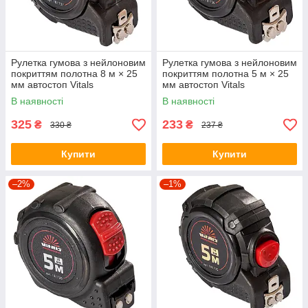
Рулетка гумова з нейлоновим
Рулетка гумова з нейлоновим
покриттям полотна 8 м × 25
покриттям полотна 5 м × 25
мм автостоп Vitals
мм автостоп Vitals
Professional
Professional
В наявності
В наявності
325
233
₴
₴
330 ₴
237 ₴
Купити
Купити
–2%
–1%