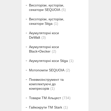
Висоторізи, кусторізи,
секатори SEQUOIA
5
Висоторізи, кусторізи,
секатори Stiga
1
Акумуляторні коси
DeWalt
3
Акумуляторні коси
Black+Decker
2
Акумуляторні коси Stiga
1
Мотопомпи SEQUOIA
2
Пневмоінструмент та
комплектуючі до
компресорів
1
Товари ТМ Альцест
734
Гайкокрути ТМ Stark
1