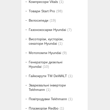
Компресори Vitals
1
Товари Start Pro
98
Велосипеди
19
Газонокосарки Hyundai
7
Висоторізи, кусторізи,
секатори Hyundai
1
Мотопомпи Hyundai
9
Генератори дизельні
Hyundai
10
Гайкокрути ТМ DeWALT
1
Зварювальні інвертори
Tekhmann
1
Повітродувки Tekhmann
1
Плазморізи Redbo
1