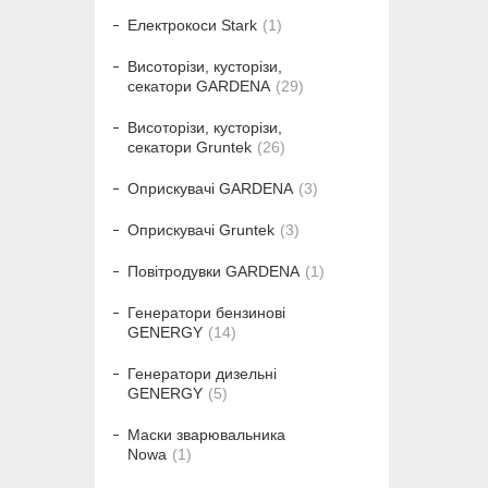
Електрокоси Stark
1
Висоторізи, кусторізи,
секатори GARDENA
29
Висоторізи, кусторізи,
секатори Gruntek
26
Оприскувачі GARDENA
3
Оприскувачі Gruntek
3
Повітродувки GARDENA
1
Генератори бензинові
GENERGY
14
Генератори дизельні
GENERGY
5
Маски зварювальника
Nowa
1