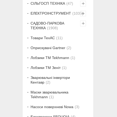
СІЛЬГОСП ТЕХНІКА
47
ЕЛЕКТРОІНСТРУМЕНТ
1035
САДОВО-ПАРКОВА
ТЕХНІКА
1908
Товари ТехАС
11
Оприскувачі Gartner
2
Лобзики ТМ Tekhmann
1
Лобзики ТМ Зеніт
1
Зварювальні інвертори
Кентавр
2
Маски зварювальника
Tekhmann
1
Насоси поверхневі Nowa
3
Електрокоси SEQUOIA
4