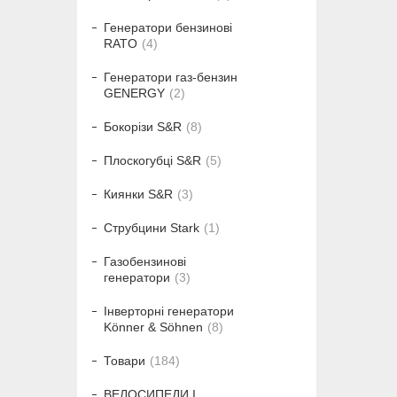
Генератори бензинові
RATO
4
Генератори газ-бензин
GENERGY
2
Бокорізи S&R
8
Плоскогубці S&R
5
Киянки S&R
3
Струбцини Stark
1
Газобензинові
генератори
3
Інверторні генератори
Könner & Söhnen
8
Товари
184
ВЕЛОСИПЕДИ І