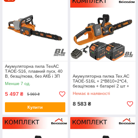
Акумуляторна пила ТехАС
ТAОЕ-S16, плавний пуск, 40
В, безщіткова, без АКБ і ЗП
Акумуляторна пилка Tex.AC
TAOE-S16L + 2*B810+2*C4,
Менше 7 од.
безщіткова + батареї 2 шт +
зарядний пристрій
5 497
Немає в наявності
₴
5 969 ₴
8 583
₴
Купити