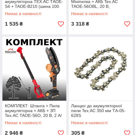
акумуляторна TEX.AC ТАOE-
Мініпилка + АКБ Tex.AC
S4 + TAOE-В210 (шина 100
TAOE-S6OBL, 20 В,
мм, 20 В, 7 м/с)
безщітковий двигун, (+ кейс
Немає в наявності
Немає в наявності
та АКБ)
1 535
3 318
₴
₴
КОМПЛЕКТ: Штанга + Пила
Ланцюг до акумуляторної
акумуляторна + АКБ + ЗП
пили Tex.AC 350 мм ТА-05-
Tex.AC TAOE-S6O, 20 В, 2 А/
628S
год, праймер
Немає в наявності
Немає в наявності
2 946
305
₴
₴