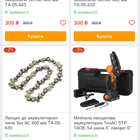
ТА-05-643
ТА-05-633
В наявності
В наявності
300
300
₴
₴
305 ₴
305 ₴
Купити
Купити
–2%
–3%
Ланцюг до акумуляторної
Мініпила ланцюгова
пили Tex.AC 400 мм ТА-05-
акумуляторна ТехАС STP
630
TAOE-S4 шина 6" ланцюг 6"
В наявності
В наявності