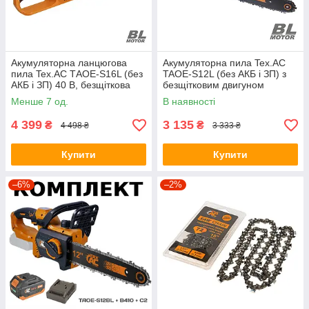
Акумуляторна ланцюгова
Акумуляторна пила Tex.AC
пила Tex.AC ТАOE-S16L (без
TAOE-S12L (без АКБ і ЗП) з
АКБ і ЗП) 40 В, безщіткова
безщітковим двигуном
Менше 7 од.
В наявності
4 399
3 135
₴
₴
4 498 ₴
3 333 ₴
Купити
Купити
–6%
–2%