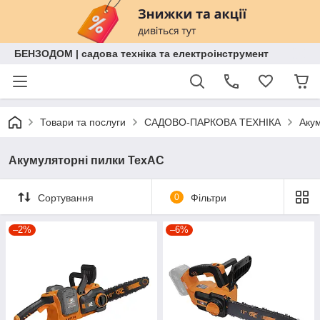
БЕНЗОДОМ | садова техніка та електроінструмент
Товари та послуги
САДОВО-ПАРКОВА ТЕХНІКА
Акум
Акумуляторні пилки ТехАС
Сортування
0
Фільтри
–2%
–6%