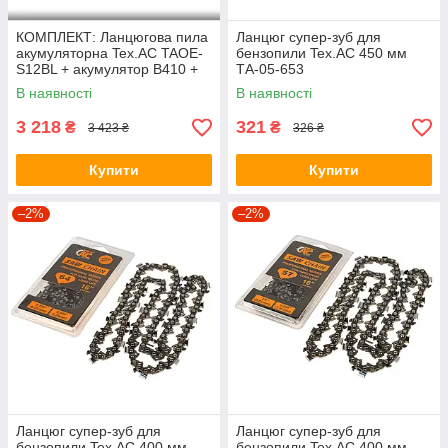
КОМПЛЕКТ: Ланцюгова пила
Ланцюг супер-зуб для
акумуляторна Tex.AC TAOE-
бензопили Tex.AC 450 мм
S12BL + акумулятор B410 +
ТА-05-653
зарядний пристрій C2
В наявності
В наявності
3 218
321
₴
₴
3 423 ₴
326 ₴
Купити
Купити
–2%
–2%
Ланцюг супер-зуб для
Ланцюг супер-зуб для
бензопили Tex.AC 400 мм
бензопили Tex.AC 400 мм