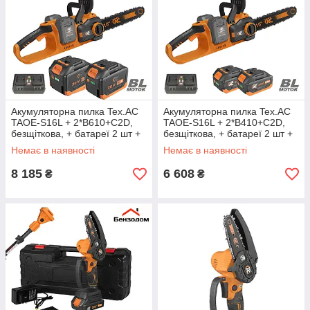
Акумуляторна пилка Tex.AC
Акумуляторна пилка Tex.AC
TAOE-S16L + 2*B610+C2D,
TAOE-S16L + 2*B410+C2D,
безщіткова, + батареї 2 шт +
безщіткова, + батареї 2 шт +
зарядний пристрій
Зарядний пристрій
Немає в наявності
Немає в наявності
(подвійний)
(подвійний)
8 185
6 608
₴
₴