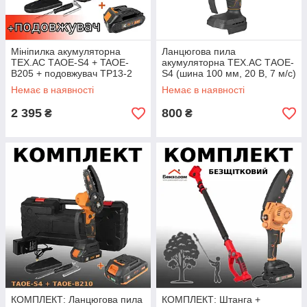
Мініпилка акумуляторна
Ланцюгова пила
TEX.AC ТАOE-S4 + TAOE-
акумуляторна TEX.AC ТАOE-
B205 + подовжувач TP13-2
S4 (шина 100 мм, 20 В, 7 м/с)
(шина 100 мм, 20 В, 7 м/с)
тушка, без акб і зарядного
Немає в наявності
Немає в наявності
2 395
800
₴
₴
КОМПЛЕКТ: Ланцюгова пила
КОМПЛЕКТ: Штанга +