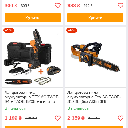
300
933
₴
₴
305 ₴
962 ₴
Купити
Купити
–5%
–6%
Ланцюгова пила
Ланцюгова пила
акумуляторна TEX.AC ТАOE-
акумуляторна Tex.AC TAOE-
S4 + TAOE-B205 + шина та
S12BL (без АКБ і ЗП)
ланцюг 6 д
В наявності
В наявності
1 199
2 359
₴
₴
1 262 ₴
2 519 ₴