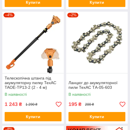
Купити
Купити
–4%
–2%
Телескопічна штанга під
акумуляторну пилку ТехАС
Ланцюг до акумуляторної
TAOE-TP13-2 (2 - 4 м)
пили ТехАС ТА-05-603
В наявності
В наявності
1 243
195
₴
₴
1 290 ₴
200 ₴
Купити
Купити
–8%