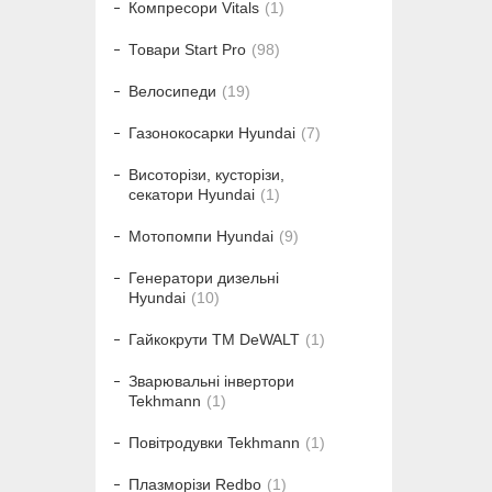
Компресори Vitals
1
Товари Start Pro
98
Велосипеди
19
Газонокосарки Hyundai
7
Висоторізи, кусторізи,
секатори Hyundai
1
Мотопомпи Hyundai
9
Генератори дизельні
Hyundai
10
Гайкокрути ТМ DeWALT
1
Зварювальні інвертори
Tekhmann
1
Повітродувки Tekhmann
1
Плазморізи Redbo
1