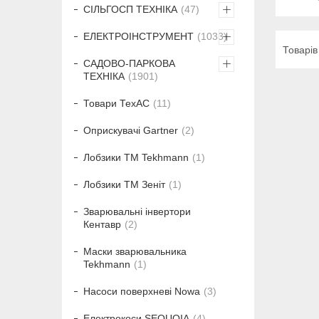
СІЛЬГОСП ТЕХНІКА
47
ЕЛЕКТРОІНСТРУМЕНТ
1033
САДОВО-ПАРКОВА
ТЕХНІКА
1901
Товари ТехАС
11
Оприскувачі Gartner
2
Лобзики ТМ Tekhmann
1
Лобзики ТМ Зеніт
1
Зварювальні інвертори
Кентавр
2
Маски зварювальника
Tekhmann
1
Насоси поверхневі Nowa
3
Електрокоси SEQUOIA
4