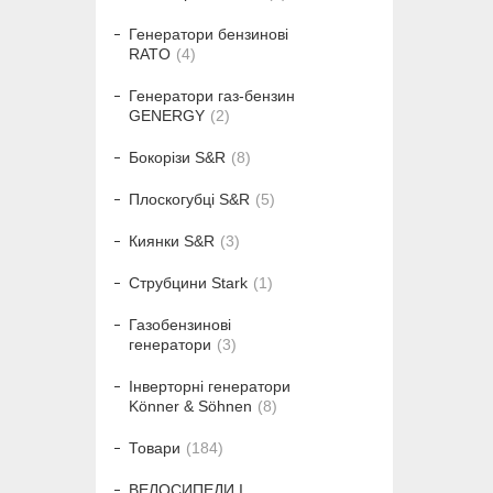
Генератори бензинові
RATO
4
Генератори газ-бензин
GENERGY
2
Бокорізи S&R
8
Плоскогубці S&R
5
Киянки S&R
3
Струбцини Stark
1
Газобензинові
генератори
3
Інверторні генератори
Könner & Söhnen
8
Товари
184
ВЕЛОСИПЕДИ І