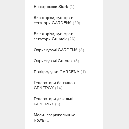
Електрокоси Stark
1
Висоторізи, кусторізи,
секатори GARDENA
29
Висоторізи, кусторізи,
секатори Gruntek
26
Оприскувачі GARDENA
3
Оприскувачі Gruntek
3
Повітродувки GARDENA
1
Генератори бензинові
GENERGY
14
Генератори дизельні
GENERGY
5
Маски зварювальника
Nowa
1