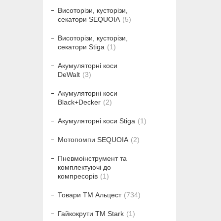
Висоторізи, кусторізи,
секатори SEQUOIA
5
Висоторізи, кусторізи,
секатори Stiga
1
Акумуляторні коси
DeWalt
3
Акумуляторні коси
Black+Decker
2
Акумуляторні коси Stiga
1
Мотопомпи SEQUOIA
2
Пневмоінструмент та
комплектуючі до
компресорів
1
Товари ТМ Альцест
734
Гайкокрути ТМ Stark
1