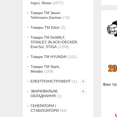
Ingco, Nowa
2077
Товари ТМ Зенит,
Tekhmann,Gartner
70
Товары ТМ Edon
2
Товари ТМ DeWALT,
STANLEY, BLACK+DECKER,
EnerSol, STIGA
1258
Товари ТМ HYUNDAI
161
Товари ТМ Stark,
Metabo
159
ЕЛЕКТРОІНСТРУМЕНТ
1
Фен т
ЗВАРЮВАЛЬНЕ
ОБЛАДНАННЯ
1
ГЕНЕРАТОРИ І
СТАБІЛІЗАТОРИ
54