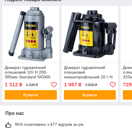
Домкрат гідравлічний
Домкрат гідравлічний
Домк
пляшковий 10т H 200-
пляшковий
пляш
385мм Standard SIGMA
низькопрофільний 20 т H
333
(6106101)
185-355 мм SIGMA
1 312
1 987
729
₴
₴
1 339 ₴
2 028 ₴
(6101211)
Купити
Купити
Про нас
95% позитивних з 477 відгуків за рік