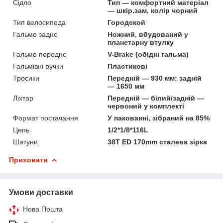
Сідло
Тип — комфортний матеріал
— шкір.зам, колір чорний
Тип велосипеда
Городской
Гальмо заднє
Ножний, вбудований у
планетарну втулку
Гальмо переднє
V-Brake (обідні гальма)
Гальмівні ручки
Пластикові
Тросики
Передній — 930 мм; задній
— 1650 мм
Ліхтар
Передній — білий/задній —
червоний у комплекті
Формат постачання
У пакованні, зібраний на 85%
Цепь
1/2*1/8*116L
Шатуни
38T ED 170mm сталева зірка
Приховати
Умови доставки
Нова Пошта