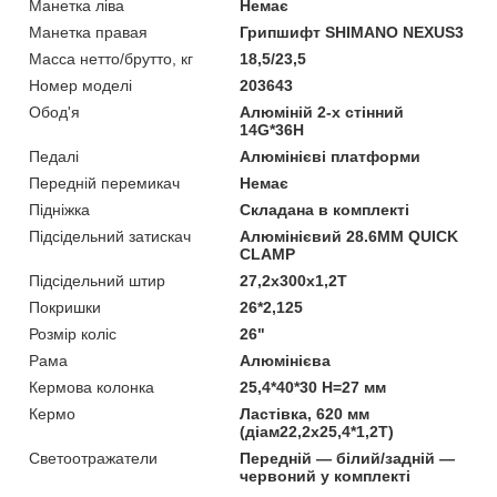
Манетка ліва
Немає
Манетка правая
Грипшифт SHIMANO NEXUS3
Масса нетто/брутто, кг
18,5/23,5
Номер моделі
203643
Обод'я
Алюміній 2-х стінний
14G*36H
Педалі
Алюмінієві платформи
Передній перемикач
Немає
Підніжка
Складана в комплекті
Підсідельний затискач
Алюмінієвий 28.6MM QUICK
CLAMP
Підсідельний штир
27,2х300х1,2T
Покришки
26*2,125
Розмір коліс
26"
Рама
Алюмінієва
Кермова колонка
25,4*40*30 H=27 мм
Кермо
Ластівка, 620 мм
(діам22,2х25,4*1,2Т)
Светоотражатели
Передній — білий/задній —
червоний у комплекті