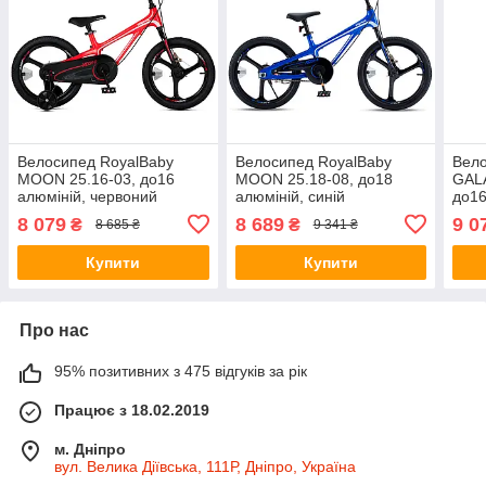
Велосипед RoyalBaby
Велосипед RoyalBaby
Вело
MOON 25.16-03, до16
MOON 25.18-08, до18
GALA
алюміній, червоний
алюміній, синій
до16
8 079
8 689
9 0
₴
₴
8 685 ₴
9 341 ₴
Купити
Купити
Про нас
95% позитивних з 475 відгуків за рік
Працює з 18.02.2019
м. Дніпро
вул. Велика Діївська, 111Р, Дніпро, Україна