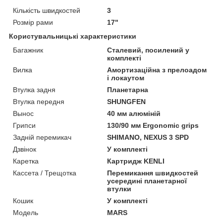
Кількість швидкостей
3
Розмір рами
17"
Користувальницькі характеристики
Багажник
Сталевий, посилений у
комплекті
Вилка
Амортизаційна з прелоадом
і локаутом
Втулка задня
Планетарна
Втулка передня
SHUNGFEN
Вынос
40 мм алюміній
Грипси
130/90 мм Ergonomic grips
Задній перемикач
SHIMANO, NEXUS 3 SPD
Дзвінок
У комплекті
Каретка
Картридж KENLI
Кассета / Трещотка
Перемикання швидкостей
усередині планетарної
втулки
Кошик
У комплекті
Мoдель
MARS