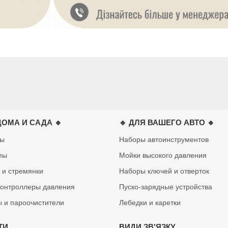
ДОМА И САДА 🔹
🔹 ДЛЯ ВАШЕГО АВТО 🔹
лы
Наборы автоинструментов
пы
Мойки высокого давления
 и стремянки
Наборы ключей и отверток
контроллеры давления
Пуско-зарядные устройства
 и пароочистители
Лебедки и каретки