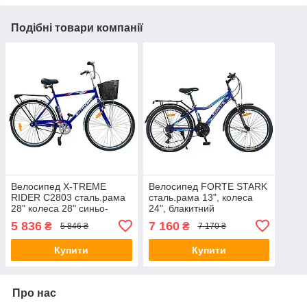
Подібні товари компанії
Велосипед X-TREME
Велосипед FORTE STARK
RIDER C2803 сталь.рама
сталь.рама 13", колеса
28" колеса 28" синьо-
24", блакитний
чорний + корзинка
5 836
7 160
₴
₴
5 846 ₴
7 170 ₴
стальова
Купити
Купити
Про нас