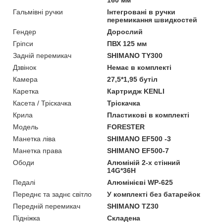
160 мм
Гальмівні ручки
Інтегровані в ручки
перемикання швидкостей
Гендер
Дорослий
Гріпси
ПВХ 125 мм
Задній перемикач
SHIMANO TY300
Дзвінок
Немає в комплекті
Камера
27,5*1,95 бутіл
Каретка
Картридж KENLI
Касета / Тріскачка
Тріскачка
Крила
Пластикові в комплекті
Мoдель
FORESTER
Манетка ліва
SHIMANO EF500 -3
Манетка права
SHIMANO EF500-7
Ободи
Алюміній 2-х стінний
14G*36H
Педалі
Алюмінієві WP-625
Переднє та заднє світло
У комплекті без батарейок
Передній перемикач
SHIMANO TZ30
Підніжка
Складена