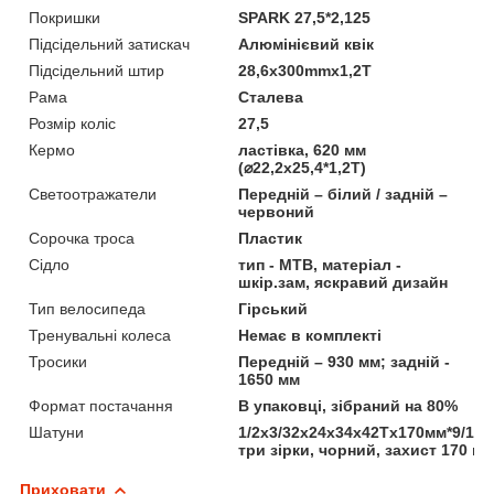
Покришки
SPARK 27,5*2,125
Підсідельний затискач
Алюмінієвий квік
Підсідельний штир
28,6х300mmх1,2T
Рама
Сталева
Розмір коліс
27,5
Кермо
ластівка, 620 мм
(⌀22,2х25,4*1,2Т)
Светоотражатели
Передній – білий / задній –
червоний
Сорочка троса
Пластик
Сідло
тип - MTB, матеріал -
шкір.зам, яскравий дизайн
Тип велосипеда
Гірський
Тренувальні колеса
Немає в комплекті
Тросики
Передній – 930 мм; задній -
1650 мм
Формат постачання
В упаковці, зібраний на 80%
Шатуни
1/2х3/32х24х34х42Tх170мм*9/16"
три зірки, чорний, захист 170 м
Приховати