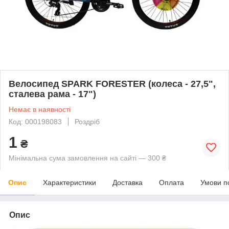
Велосипед SPARK FORESTER (колеса - 27,5",
сталева рама - 17")
Немає в наявності
Код: 000198083
Роздріб
1
₴
Мінімальна сума замовлення на сайті — 300 ₴
Опис
Характеристики
Доставка
Оплата
Умови п
Опис