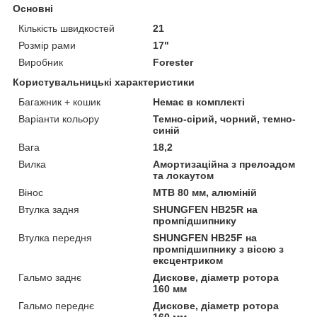
Основні
Кількість швидкостей
21
Розмір рами
17"
Виробник
Forester
Користувальницькі характеристики
Багажник + кошик
Немає в комплекті
Варіанти кольору
Темно-сірий, чорний, темно-
синій
Вага
18,2
Вилка
Амортизаційна з прелоадом
та локаутом
Вінос
МТВ 80 мм, алюміній
Втулка задня
SHUNGFEN HB25R на
промпідшипнику
Втулка передня
SHUNGFEN HB25F на
промпідшипнику з віссю з
ексцентриком
Гальмо заднє
Дискове, діаметр ротора
160 мм
Гальмо переднє
Дискове, діаметр ротора