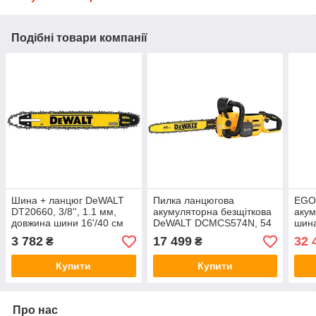
Подібні товари компанії
Шина + ланцюг DeWALT
Пилка ланцюгова
EGO
DT20660, 3/8'', 1.1 мм,
акумуляторна безщіткова
акум
довжина шини 16'/40 см
DeWALT DCMCS574N, 54
шина
В XR FLEXVOLT, шина 45
1,1 
3 782
17 499
32 
₴
₴
см, ланцюг OREGON 3/8,
заря
1.3 мм, автоматична
Купити
Купити
Про нас