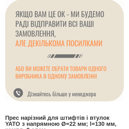
Прес нарізний для штифтів і втулок
YATO з напрямною Ø=22 мм; l=130 мм,