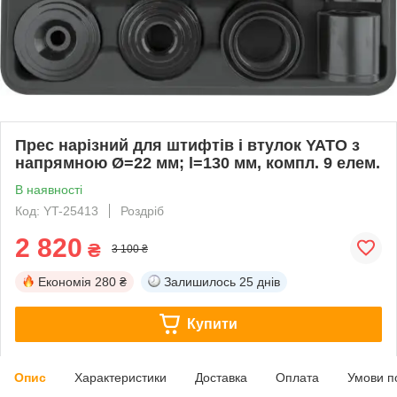
Прес нарізний для штифтів і втулок YATO з
напрямною Ø=22 мм; l=130 мм, компл. 9 елем.
В наявності
Код: YT-25413
Роздріб
2 820
₴
3 100 ₴
Економія
280 ₴
Залишилось
25 днів
Купити
Опис
Характеристики
Доставка
Оплата
Умови п