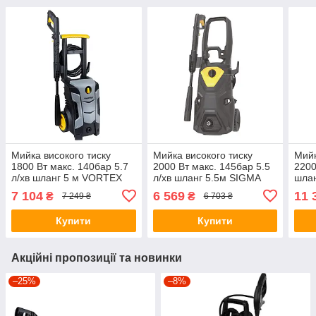
Мийка високого тиску
Мийка високого тиску
Мийк
1800 Вт макс. 140бар 5.7
2000 Вт макс. 145бар 5.5
2200
л/хв шланг 5 м VORTEX
л/хв шланг 5.5м SIGMA
шла
(5342643)
(5342251)
(534
7 104
6 569
11 
₴
₴
7 249 ₴
6 703 ₴
+БЕЗКОШТОВНА
+БЕЗКОШТОВНА
+БЕ
ДОСТАВКА!
ДОСТАВКА!
ДОС
Купити
Купити
Акційні пропозиції та новинки
–25%
–8%