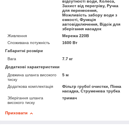
відсутності води, Колеса,
Захист від перегріву, Ручка
для перенесення,
Можливість забору води з
ємкості, Функція
автовідключення, Відсік для
зберігання насадок
Живлення
Мережа 220В
Споживана потужність
1600 Вт
Габаритні розміри
Вага
7.7 кг
Додаткові характеристики
Довжина шланга високого
5 м
тиску
Додаткова комплектація
Фільтр грубої очистки, Пінна
насадка, Струменева трубка
Зберігання шланга
тримач
високого тиску
Приховати