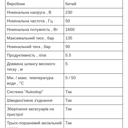
Виробник
Китай
Номінальна напруга , В
230
Номінальна частота , Гц
50
Номінальна потужність , Вт
1600
Максимальний тиск , бар
135
Номінальний тиск , бар
90
Продуктивність , л/хв
5.5
Довжина шлангу високого
5
тиску , м
Мін. / макс. температура
5 / 50
води , °C
Система "Autostop"
Так
Швидкоз'ємне з'єднання
Так
Зберігання аксесуарів на
Так
пристрої
Трьох-поршневий аксіальний
Так