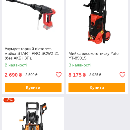
Акумуляторний пістолет-
мийка START PRO SCW2-21
Мийка високого тиску Yato
(без АКБ і ЗП),
YT-85915
Автовимикання (без води)
В наявності
В наявності
2 690
8 175
₴
₴
3 599 ₴
8 925 ₴
Купити
Купити
–8%