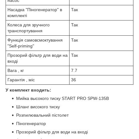
насос
Насадка "Піногенератор" в
Так
комплекті
Колеса для зручного
Так
транспортування
Функція самовсмоктування
Так
"Self-priming"
Прозорий фільтр для води на
Так
вході
Вага , кг
7.7
Гарантія , міс
36
У комплект входить:
Мийка высокого тиску START PRO SPW-135B
Шланг високого тиску
Розпилювальний пістолет
Піногенератор
Прозорий фільтр для води на вході