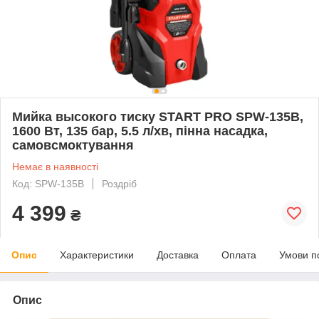
Мийка высокого тиску START PRO SPW-135B,
1600 Вт, 135 бар, 5.5 л/хв, пінна насадка,
самовсмоктування
Немає в наявності
Код: SPW-135B
Роздріб
4 399
₴
Опис
Характеристики
Доставка
Оплата
Умови п
Опис