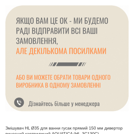
Змішувач HL Ø35 для ванни гусак прямий 150 мм дивертор
виносний картриджний AQUATICA (HL-3C130C)