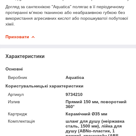
Догляд за сантехнікою "Aquatica" полягає в її періодичному
протиранні м'якою тканиною або неабразивною губкою без
використання агресивних кислот або порошкуватої побутової
хімії.
Приховати
Характеристики
Основні
Виробник
Aquatica
Користувальницькі характеристики
Артикул
9734210
Излив
Прямий 150 мм, поворотний
360°
Картридж
Керамічний Ø35 мм
Комплектація
шланг для душу (неіржавка
сталь, 1500 мм), лійка для
душу (АВNo-пластик, 1
режим), кронштейн (ABS-