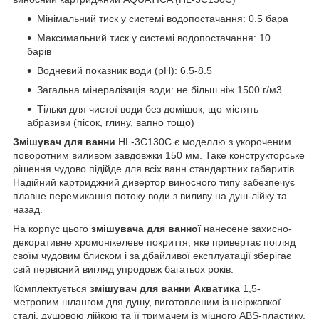
Мінімальний тиск у системі водопостачання: 0.5 бара
Максимальний тиск у системі водопостачання: 10
барів
Водневий показник води (pH): 6.5-8.5
Загальна мінералізація води: не більш ніж 1500 г/м3
Тільки для чистої води без домішок, що містять
абразиви (пісок, глину, вапно тощо)
Змішувач для ванни
HL-3C130C є моделлю з укороченим
поворотним виливом завдовжки 150 мм. Таке конструкторське
рішення чудово підійде для всіх ванн стандартних габаритів.
Надійний картриджний дивертор виносного типу забезпечує
плавне перемикання потоку води з виливу на душ-лійку та
назад.
На корпус цього
змішувача для ванної
нанесене захисно-
декоративне хромонікелеве покриття, яке привертає погляд
своїм чудовим блиском і за дбайливої експлуатації зберігає
свій первісний вигляд упродовж багатьох років.
Комплектується
змішувач для ванни Акватика
1,5-
метровим шлангом для душу, виготовленим із неіржавкої
сталі, душовою лійкою та її тримачем із міцного ABS-пластику.