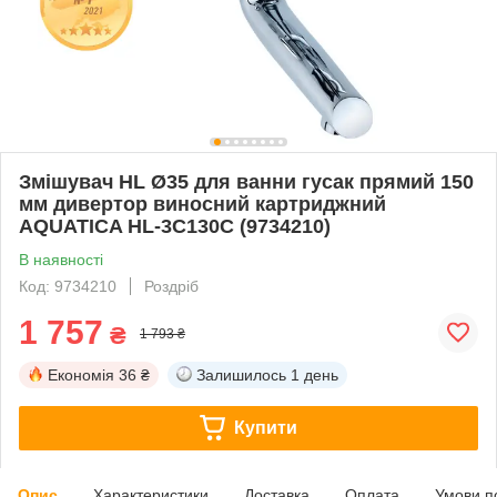
Змішувач HL Ø35 для ванни гусак прямий 150
мм дивертор виносний картриджний
AQUATICA HL-3C130C (9734210)
В наявності
Код: 9734210
Роздріб
1 757
₴
1 793 ₴
Економія
36 ₴
Залишилось
1 день
Купити
Опис
Характеристики
Доставка
Оплата
Умови п