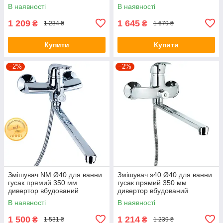
AQUATICA PM-5C457C
В наявності
В наявності
(9780220)
1 209
1 645
₴
₴
1 234 ₴
1 679 ₴
Купити
Купити
–2%
–2%
Змішувач NM Ø40 для ванни
Змішувач s40 Ø40 для ванни
гусак прямий 350 мм
гусак прямий 350 мм
дивертор вбудований
дивертор вбудований
картриджний AQUATICA NM-
картриджний TAU SL-2C243C
В наявності
В наявності
2C234C (9751220)
(9840220)
1 500
1 214
₴
₴
1 531 ₴
1 239 ₴