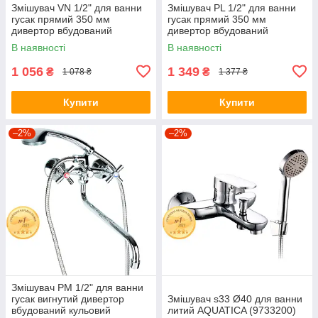
Змішувач VN 1/2" для ванни
Змішувач PL 1/2" для ванни
гусак прямий 350 мм
гусак прямий 350 мм
дивертор вбудований
дивертор вбудований
картриджний TAU VN-2C260C
кульовий AQUATICA PL-
В наявності
В наявності
(9885210)
5C255C (9777210)
1 056
1 349
₴
₴
1 078 ₴
1 377 ₴
Купити
Купити
–2%
–2%
Змішувач PM 1/2" для ванни
гусак вигнутий дивертор
Змішувач s33 Ø40 для ванни
вбудований кульовий
литий AQUATICA (9733200)