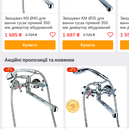
Змішувач KN Ø40 для
Змішувач KM Ø35 для
Зміш
ванни гусак прямий 350
ванни гусак прямий 350
ванн
мм дивертор вбудований
мм дивертор вбудований
мм д
картриджний AQUATICA
картриджний AQUATICA
кар
1 685
1 687
1 5
₴
₴
1 719 ₴
1 721 ₴
KN-2C228C (9738220)
KM-2C233C (9740220)
HL-3
Купити
Купити
Акційні пропозиції та новинки
–2%
–2%