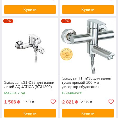
Купити
Купити
–2%
–2%
Змішувач HT Ø35 для ванни
Змішувач s31 Ø35 для ванни
гусак прямий 100-мм
литий AQUATICA (9731200)
дивертор вбудований
картриджний SS AQUATICA T-
Менше 7 од.
В наявності
2C171P (9719211)
1 506
2 821
₴
₴
1 537 ₴
2 879 ₴
Купити
Купити