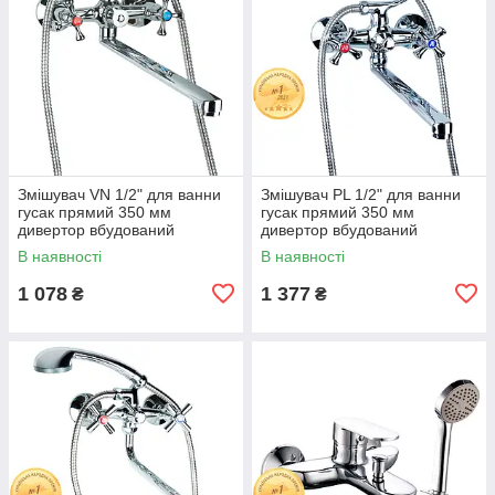
Змішувач VN 1/2" для ванни
Змішувач PL 1/2" для ванни
гусак прямий 350 мм
гусак прямий 350 мм
дивертор вбудований
дивертор вбудований
картриджний TAU VN-2C260C
кульовий AQUATICA PL-
В наявності
В наявності
(9885210)
5C255C (9777210)
1 078
1 377
₴
₴