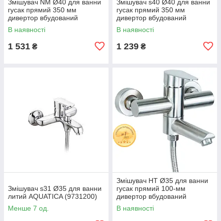
Змішувач NM Ø40 для ванни
Змішувач s40 Ø40 для ванни
гусак прямий 350 мм
гусак прямий 350 мм
дивертор вбудований
дивертор вбудований
картриджний AQUATICA NM-
картриджний TAU SL-2C243C
В наявності
В наявності
2C234C (9751220)
(9840220)
1 531
1 239
₴
₴
Змішувач HT Ø35 для ванни
Змішувач s31 Ø35 для ванни
гусак прямий 100-мм
литий AQUATICA (9731200)
дивертор вбудований
картриджний SS AQUATICA T-
Менше 7 од.
В наявності
2C171P (9719211)