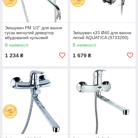
Змішувач PM 1/2" для ванни
гусак вигнутий дивертор
Змішувач s33 Ø40 для ванни
вбудований кульовий
литий AQUATICA (9733200)
AQUATICA PM-5C457C
В наявності
В наявності
(9780220)
1 234
1 679
₴
₴