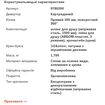
Користувальницькі характеристики
Артикул
9780200
Дивертор
Картриджний
Излив
Прямий 350 мм, поворотний
360°
Комплектація
шланг для душу (неіржавка
сталь, 1500 мм), лійка для
душу (АВБОМ-пластик, 3
режими), кронштейн (цинк)
Кран-букса
1/2&ction; латунна з
керамічними дисками
Маса, кг
1.700
Матеріал змішувача
Сплав на основе меди,
алюминия и цинка
Офіційна гарантія
Від виробника
Покриття
Хромонікелева
Тип кріплення
Ексцентрики з
декоративними
відбивачами (неіржавка
сталь)
Приховати