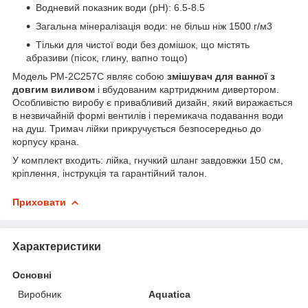
Водневий показник води (pH): 6.5-8.5
Загальна мінералізація води: не більш ніж 1500 г/м3
Тільки для чистої води без домішок, що містять
абразиви (пісок, глину, вапно тощо)
Модель PM-2C257C являє собою
змішувач для ванної з
довгим виливом
і вбудованим картриджним дивертором.
Особливістю виробу є привабливий дизайн, який виражається
в незвичайній формі вентилів і перемикача подавання води
на душ. Тримач лійки прикручується безпосередньо до
корпусу крана.
У комплект входить: лійка, гнучкий шланг завдовжки 150 см,
кріплення, інструкція та гарантійний талон.
Приховати
Характеристики
Основні
Виробник
Aquatica