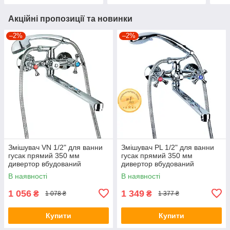
Акційні пропозиції та новинки
–2%
–2%
Змішувач VN 1/2" для ванни
Змішувач PL 1/2" для ванни
гусак прямий 350 мм
гусак прямий 350 мм
дивертор вбудований
дивертор вбудований
картриджний TAU VN-2C260C
кульовий AQUATICA PL-
В наявності
В наявності
(9885210)
5C255C (9777210)
1 056
1 349
₴
₴
1 078 ₴
1 377 ₴
Купити
Купити