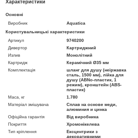
Характеристики
Основні
Виробник
Aquatica
Користувальницькі характеристики
Артикул
9740200
Дивертор
Картриджний
Излив
Монолітний
Картридж
Керамічний Ø35 мм
Комплектація
шланг для душу (неіржавка
сталь, 1500 мм), лійка для
душу (АВNo-пластик, 1
режим), кронштейн (ABS-
пластик)
Маса, кг
1.780
Матеріал змішувача
Сплав на основе меди,
алюминия и цинка
Офіційна гарантія
Від виробника
Покриття
Хромонікелева
Тип кріплення
Ексцентрики з
декоративними