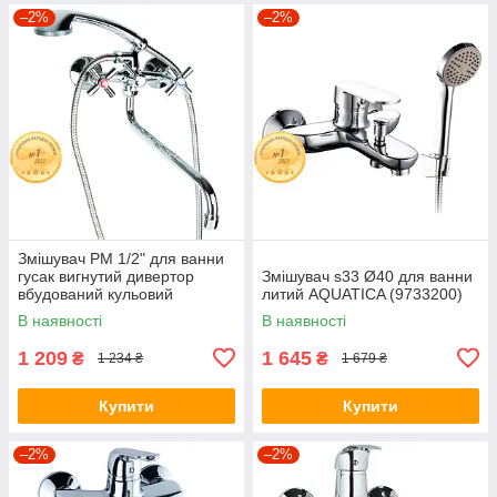
–2%
–2%
Змішувач PM 1/2" для ванни
гусак вигнутий дивертор
Змішувач s33 Ø40 для ванни
вбудований кульовий
литий AQUATICA (9733200)
AQUATICA PM-5C457C
В наявності
В наявності
(9780220)
1 209
1 645
₴
₴
1 234 ₴
1 679 ₴
Купити
Купити
–2%
–2%