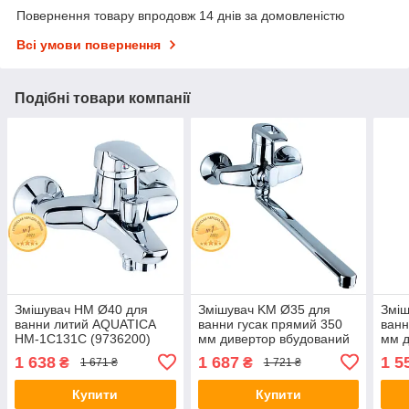
Повернення товару впродовж 14 днів за домовленістю
Всі умови повернення
Подібні товари компанії
Змішувач HM Ø40 для
Змішувач KM Ø35 для
Зміш
ванни литий AQUATICA
ванни гусак прямий 350
ванн
HM-1C131C (9736200)
мм дивертор вбудований
мм д
картриджний AQUATICA
кар
1 638
1 687
1 5
₴
₴
1 671 ₴
1 721 ₴
KM-2C233C (9740220)
PL-2
Купити
Купити