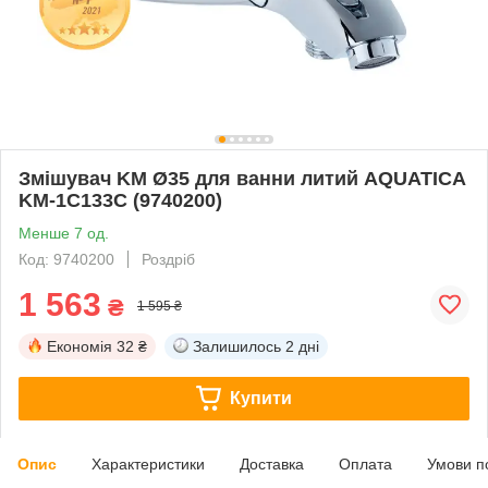
Змішувач KM Ø35 для ванни литий AQUATICA
KM-1C133C (9740200)
Менше 7 од.
Код: 9740200
Роздріб
1 563
₴
1 595 ₴
Економія
32 ₴
Залишилось
2 дні
Купити
Опис
Характеристики
Доставка
Оплата
Умови п