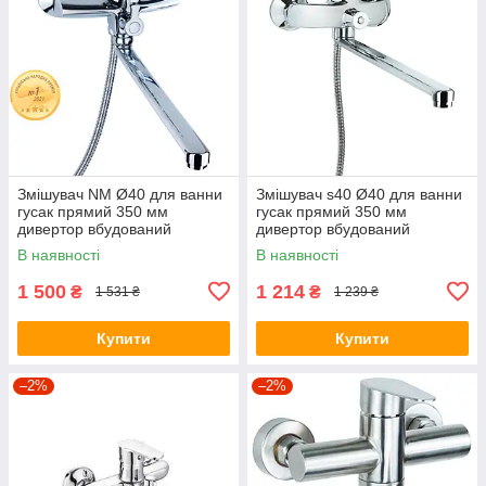
Змішувач NM Ø40 для ванни
Змішувач s40 Ø40 для ванни
гусак прямий 350 мм
гусак прямий 350 мм
дивертор вбудований
дивертор вбудований
картриджний AQUATICA NM-
картриджний TAU SL-2C243C
В наявності
В наявності
2C234C (9751220)
(9840220)
1 500
1 214
₴
₴
1 531 ₴
1 239 ₴
Купити
Купити
–2%
–2%