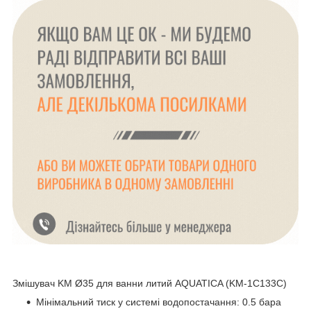
Змішувач KM Ø35 для ванни литий AQUATICA (KM-1C133C)
Мінімальний тиск у системі водопостачання: 0.5 бара