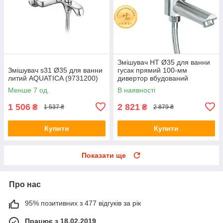
Змішувач HT Ø35 для ванни
Змішувач s31 Ø35 для ванни
гусак прямий 100-мм
литий AQUATICA (9731200)
дивертор вбудований
картриджний SS AQUATICA T-
Менше 7 од.
В наявності
2C171P (9719211)
1 506
2 821
₴
₴
1 537 ₴
2 879 ₴
Купити
Купити
Показати ще
Про нас
95% позитивних з 477 відгуків за рік
Працює з 18.02.2019