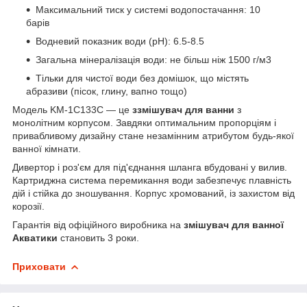
Максимальний тиск у системі водопостачання: 10
барів
Водневий показник води (pH): 6.5-8.5
Загальна мінералізація води: не більш ніж 1500 г/м3
Тільки для чистої води без домішок, що містять
абразиви (пісок, глину, вапно тощо)
Модель KM-1C133C — це
з
змішувач для
ванни
з
монолітним корпусом. Завдяки оптимальним пропорціям і
привабливому дизайну стане незамінним атрибутом будь-якої
ванної кімнати.
Дивертор і роз'єм для під'єднання шланга вбудовані у вилив.
Картриджна система перемикання води забезпечує плавність
дій і стійка до зношування. Корпус хромований, із захистом від
корозії.
Гарантія від офіційного виробника на
змішувач для ванної
Акватики
становить 3 роки.
Приховати