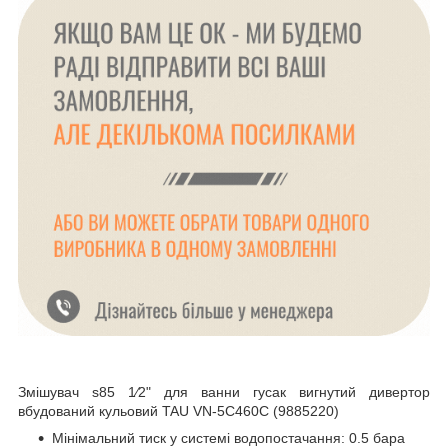
Змішувач s85 1⁄2" для ванни гусак вигнутий дивертор
вбудований кульовий TAU VN-5C460C (9885220)
Мінімальний тиск у системі водопостачання: 0.5 бара