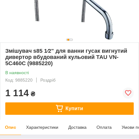
Змішувач s85 1⁄2" для ванни гусак вигнутий
дивертор вбудований кульовий TAU VN-
5C460C (9885220)
В наявності
Код: 9885220
Роздріб
1 114
₴
Купити
Опис
Характеристики
Доставка
Оплата
Умови п