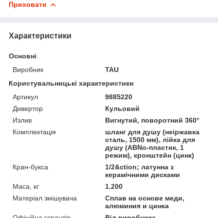
Приховати
Характеристики
Основні
Виробник
TAU
Користувальницькі характеристики
Артикул
9885220
Дивертор
Кульовий
Излив
Вигнутий, поворотний 360°
Комплектація
шланг для душу (неіржавка
сталь, 1500 мм), лійка для
душу (АВNo-пластик, 1
режим), кронштейн (цинк)
Кран-букса
1/2&ction; латунна з
керамічними дисками
Маса, кг
1.200
Матеріал змішувача
Сплав на основе меди,
алюминия и цинка
Офіційна гарантія
Від виробника