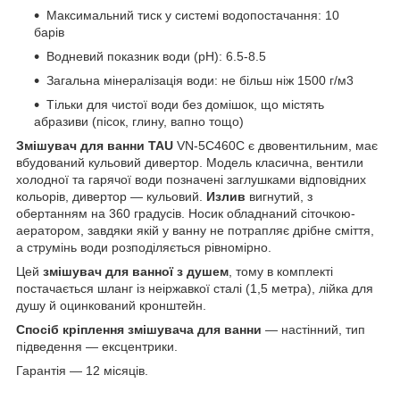
Максимальний тиск у системі водопостачання: 10
барів
Водневий показник води (pH): 6.5-8.5
Загальна мінералізація води: не більш ніж 1500 г/м3
Тільки для чистої води без домішок, що містять
абразиви (пісок, глину, вапно тощо)
Змішувач для ванни TAU
VN-5C460C є двовентильним, має
вбудований кульовий дивертор. Модель класична, вентили
холодної та гарячої води позначені заглушками відповідних
кольорів, дивертор — кульовий.
Излив
вигнутий, з
обертанням на 360 градусів. Носик обладнаний сіточкою-
аератором, завдяки якій у ванну не потрапляє дрібне сміття,
а струмінь води розподіляється рівномірно.
Цей
змішувач для ванної з душем
, тому в комплекті
постачається шланг із неіржавкої сталі (1,5 метра), лійка для
душу й оцинкований кронштейн.
Спосіб кріплення змішувача для ванни
— настінний, тип
підведення — ексцентрики.
Гарантія — 12 місяців.