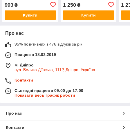
кульовий AQUATICA QN-
картриджний TAU SM-
карт
993
1 250
1 2
₴
₴
2C458C (9786200)
2C244C (9843220)
2C24
Купити
Купити
Про нас
95% позитивних з 476 відгуків за рік
Працює з 18.02.2019
м. Дніпро
вул. Велика Діївська, 111Р, Дніпро, Україна
Контакти
Сьогодні працює з 09:00 до 17:00
Показати весь графік роботи
Про нас
Контакти