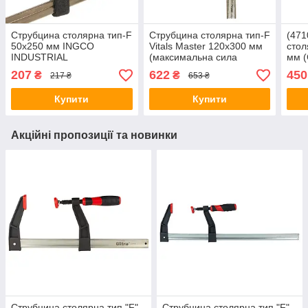
Струбцина столярна тип-F
Струбцина столярна тип-F
(471
50х250 мм INGCO
Vitals Master 120х300 мм
стол
INDUSTRIAL
(максимальна сила
мм 
стиснення – 450 кг)
207
622
450
₴
₴
217 ₴
653 ₴
Купити
Купити
Акційні пропозиції та новинки
Струбцина столярна тип "F"
Струбцина столярна тип "F"