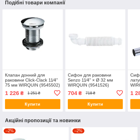
Подібні товари компанії
Клапан донний для
Сифон для раковини
Сиф
раковини Click-Clack 11⁄4"
Senzo 11⁄4" × Ø 32 мм
лату
75 мм WIRQUIN (9545502)
WIRQUIN (9541526)
WIR
1 226
704
1 2
₴
₴
1 251 ₴
718 ₴
Купити
Купити
Акційні пропозиції та новинки
–2%
–2%