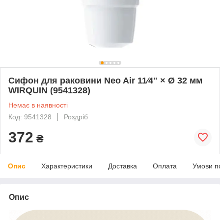
Сифон для раковини Neo Air 11⁄4" × Ø 32 мм
WIRQUIN (9541328)
Немає в наявності
Код: 9541328
Роздріб
372
₴
Опис
Характеристики
Доставка
Оплата
Умови п
Опис