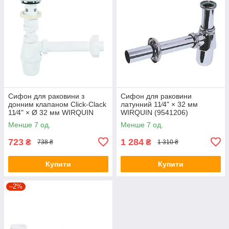
Сифон для раковини з
Сифон для раковини
донним клапаном Click-Clack
латунний 11⁄4" × 32 мм
11⁄4" × Ø 32 мм WIRQUIN
WIRQUIN (9541206)
(9541822)
Менше 7 од.
Менше 7 од.
723
1 284
₴
₴
738 ₴
1 310 ₴
Купити
Купити
–2%