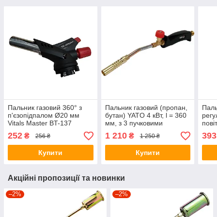
Пальник газовий 360° з
Пальник газовий (пропан,
Паль
п'єзопідпалом Ø20 мм
бутан) YATO 4 кВт, l = 360
регу
Vitals Master BT-137
мм, з 3 пучковими
пові
соплами та шлангом —
Ø22 
252
1 210
393
₴
₴
256 ₴
1 250 ₴
1,5 м
194
Купити
Купити
Акційні пропозиції та новинки
–2%
–2%