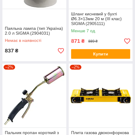
Шланг кисневий у бухті
Ø6.3×13мм 20 м (III клас)
SIGMA (2905111)
Паяльна лампа (тип Україна)
Менше 7 од.
2.0 л SIGMA (2904031)
Немає в наявності
871
₴
889 ₴
837
₴
Купити
–2%
–2%
Пальник пропан короткий з
Плита газова двоконфоркова