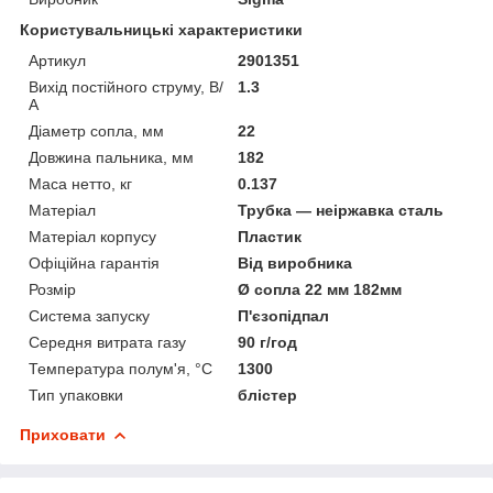
Користувальницькі характеристики
Артикул
2901351
Вихід постійного струму, В/
1.3
А
Діаметр сопла, мм
22
Довжина пальника, мм
182
Маса нетто, кг
0.137
Матеріал
Трубка — неіржавка сталь
Матеріал корпусу
Пластик
Офіційна гарантія
Від виробника
Розмір
Ø сопла 22 мм 182мм
Система запуску
П'єзопідпал
Середня витрата газу
90 г/год
Температура полум'я, °C
1300
Тип упаковки
блістер
Приховати