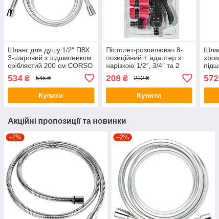
Шланг для душу 1/2" ПВХ
Пістолет-розпилювач 8-
Шлан
3-шаровий з підшипником
позиційний + адаптер з
хром
сріблястий 200 см CORSO
нарізкою 1/2″, 3/4″ та 2
підш
XB-0138 (9691613)
конектори для шланга 1/2″
COR
534
208
572
₴
₴
545 ₴
212 ₴
Vitals
(969
Купити
Купити
Акційні пропозиції та новинки
–2%
–2%