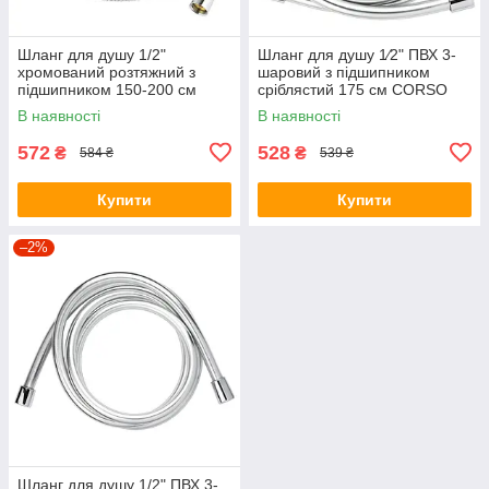
Шланг для душу 1/2"
Шланг для душу 1⁄2" ПВХ 3-
хромований розтяжний з
шаровий з підшипником
підшипником 150-200 см
сріблястий 175 см CORSO
CORSO XB-4113 (9691910)
XB-0136 (9691612)
В наявності
В наявності
572
528
₴
₴
584 ₴
539 ₴
Купити
Купити
–2%
Шланг для душу 1/2" ПВХ 3-