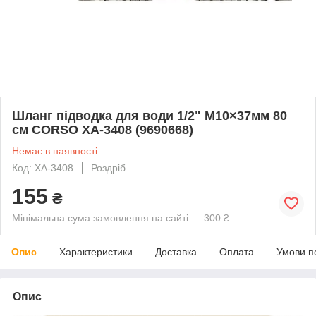
Шланг підводка для води 1/2" М10×37мм 80
см CORSO XA-3408 (9690668)
Немає в наявності
Код: XA-3408
Роздріб
155
₴
Мінімальна сума замовлення на сайті — 300 ₴
Опис
Характеристики
Доставка
Оплата
Умови п
Опис