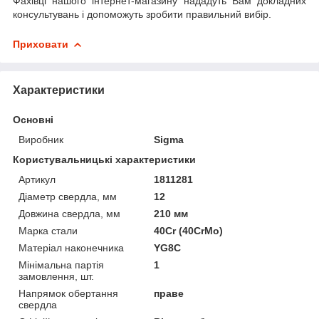
Фахівці нашого інтернет-магазину нададуть Вам докладних
консультувань і допоможуть зробити правильний вибір.
Приховати
Характеристики
Основні
Виробник
Sigma
Користувальницькі характеристики
Артикул
1811281
Діаметр свердла, мм
12
Довжина свердла, мм
210 мм
Марка стали
40Cr (40CrMo)
Матеріал наконечника
YG8C
Мінімальна партія
1
замовлення, шт.
Напрямок обертання
праве
свердла