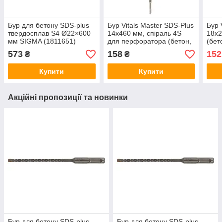
Бур для бетону SDS-plus
Бур Vitals Master SDS-Plus
Бур 
твердосплав S4 Ø22×600
14х460 мм, спіраль 4S
18х2
мм SIGMA (1811651)
для перфоратора (бетон,
(бет
камінь, цегла)
573
158
152
₴
₴
Купити
Купити
Акційні пропозиції та новинки
Бур для бетону SDS-plus
Бур для бетону SDS-plus