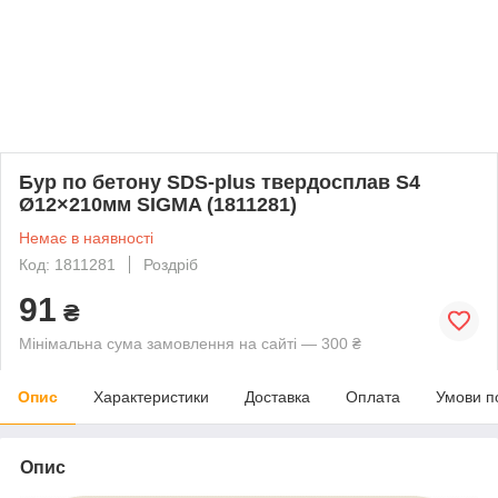
Бур по бетону SDS-plus твердосплав S4
Ø12×210мм SIGMA (1811281)
Немає в наявності
Код: 1811281
Роздріб
91
₴
Мінімальна сума замовлення на сайті — 300 ₴
Опис
Характеристики
Доставка
Оплата
Умови п
Опис