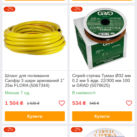
–2%
–2%
Шланг для поливання
Спрей-стрічка Туман Ø32 мм
Сапфір 3 шари армований 1"
0.2 мм 5 відв. 22/300 мм 100
25м FLORA (5067344)
м GRAD (5078625)
Менше 7 од.
В наявності
1 504
534
₴
₴
1 535 ₴
545 ₴
Купити
Купити
–2%
–2%