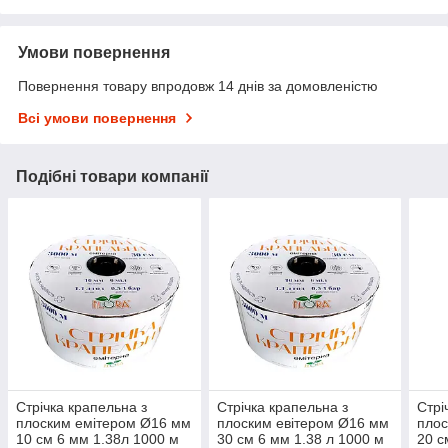
Умови повернення
Повернення товару впродовж 14 днів за домовленістю
Всі умови повернення
Подібні товари компанії
Стрічка крапельна з
Стрічка крапельна з
Стрі
плоским емітером Ø16 мм
плоским евітером Ø16 мм
плос
10 см 6 мм 1.38л 1000 м
30 см 6 мм 1.38 л 1000 м
20 с