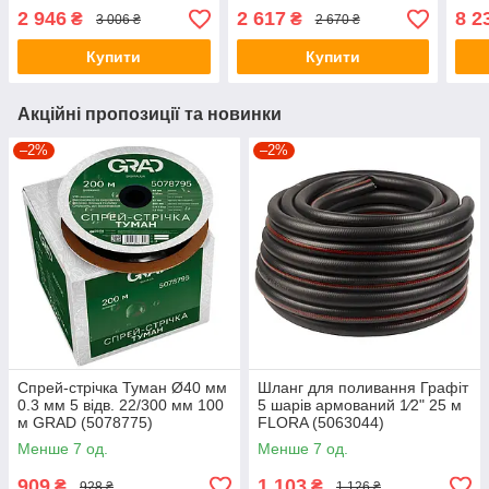
FLORA (5076894)
FLORA (5076314)
FLO
2 946
2 617
8 2
₴
₴
3 006 ₴
2 670 ₴
+БЕ
ДОС
Купити
Купити
Акційні пропозиції та новинки
–2%
–2%
Спрей-стрічка Туман Ø40 мм
Шланг для поливання Графіт
0.3 мм 5 відв. 22/300 мм 100
5 шарів армований 1⁄2" 25 м
м GRAD (5078775)
FLORA (5063044)
Менше 7 од.
Менше 7 од.
909
1 103
₴
₴
928 ₴
1 126 ₴