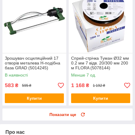
Зрошувач осциляційний 17
Спрей-стрічка Туман Ø32 мм
отворів металева Н-подібна
0.2 мм 7 відв. 20/300 мм 200
база GRAD (5014245)
м FLORA (5078144)
В наявності
Менше 7 од.
583
1 168
₴
₴
595 ₴
1 192 ₴
Купити
Купити
Показати ще
Про нас