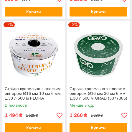
Купити
Купити
–2%
–2%
Стрічка крапельна з плоским
Стрічка крапельна з плоским
евітером Ø16 мм 10 см 6 мм
евітером Ø16 мм 30 см 6 мм
1.38 л 500 м FLORA
1.38 л 500 м GRAD (5077305)
(5076884)
В наявності
Менше 7 од.
1 494
1 260
₴
₴
1 525 ₴
1 286 ₴
Купити
Купити