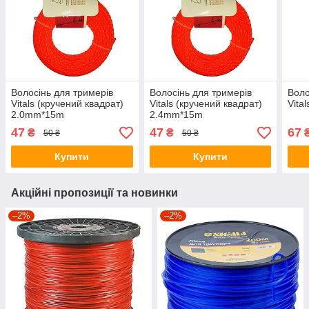
Волосінь для тримерів
Волосінь для тримерів
Воло
Vitals (кручений квадрат)
Vitals (кручений квадрат)
Vita
2.0mm*15m
2.4mm*15m
47
47
67
₴
₴
50 ₴
50 ₴
Купити
Купити
Акційні пропозиції та новинки
–2%
–2%