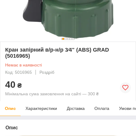
Кран запірний в/р-н/р 3⁄4" (ABS) GRAD
(5016965)
Немає в наявності
Код: 5016965
Роздріб
40
₴
Мінімальна сума замовлення на сайті — 300 ₴
Опис
Характеристики
Доставка
Оплата
Умови п
Опис