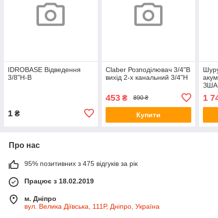
IDROBASE Відведення
Claber Розподілювач 3/4"В
Шур
3/8"Н-В
вихід 2-х канальний 3/4"Н
акум
ЗША-
453
1 7
₴
890 ₴
1
₴
Купити
Про нас
95% позитивних з 475 відгуків за рік
Працює з 18.02.2019
м. Дніпро
вул. Велика Діївська, 111Р, Дніпро, Україна