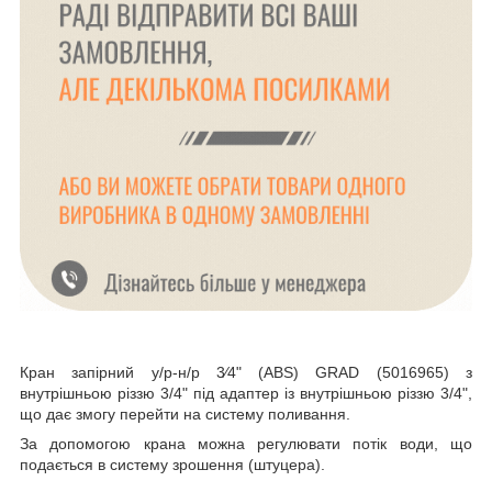
Кран запірний у/р-н/р 3⁄4" (ABS) GRAD (5016965) з
внутрішньою різзю 3/4" під адаптер із внутрішньою різзю 3/4",
що дає змогу перейти на систему поливання.
За допомогою крана можна регулювати потік води, що
подається в систему зрошення (штуцера).