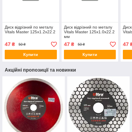
Диск відрізний по металу
Диск відрізний по металу
Диск
Vitals Master 125х1.2х22.2
Vitals Master 125х1.0х22.2
Vita
мм
47
47
47
₴
₴
50 ₴
50 ₴
Купити
Купити
Акційні пропозиції та новинки