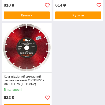
810
614
₴
₴
Купити
Купити
Круг відрізний алмазний
сегментований Ø230×22.2
мм ULTRA (1916862)
В наявності
622
₴