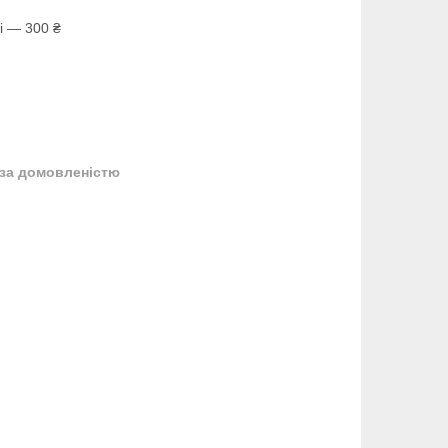
і — 300 ₴
за домовленістю