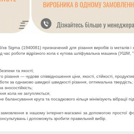
/хв Sigma (1940081) призначений для різання виробів із металів і 
д час роботи відрізного кола є кутова шліфувальна машина (УШМ, "
езпеки та якості;
го різання — чудове співвідношення ціни, якості, стійкості, продуктив
боти за однаково швидкої швидкості різання, оптимальна твердість;
а зносостійкість;
хня кола не затупляється;
е балансування круга та посадкового кільця мінімізують вібрації пі
 замовлення в нашому інтернет-магазині за допомогою простої фор
онсультувань і допоможуть зробити правильний вибір.