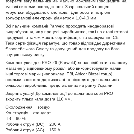
зберегти вагу пальника мінімально можливим і заощадити на
купівлі системи охолодження. Зварювальний процес
керується вбудованою кнопкою. Для роботи потрібні
вольфрамові електроди діаметром 1,0-4,0 мм.
Всі пальники компанії Parweld проходять неодноразові
випробування, як у процесі виробництва, так і на етапі готової
продукції, а також мають сертифікацію та маркування CE.
Така сертифікація гарантує, що товар відповідає директивам
Європейського Союзу та допущений для продажу на його
внутрішньому ринку.
Комплектуючі для PRO-26 (Parweld) легко підібрати в нашому
магазині у відповідному розділі або використовувати наявні
інші торгові марки (наприклад, TBi, Abicor Binzel тощо),
оскільки вони стандартизовані та підходять для пальників
більшості виробників, представлених на ринку України.
Зверніть увагу! До комплектації до пальників серії PRO
входить тільки капа довга 116 мм.
Охолодження воздух
Конструкція стандарт
ПВ 60 %
Робочий струм (DC) 200 А
Робочий струм (AC) 150 А