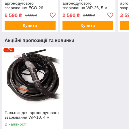
аргонодугового
аргонодугового
арго
зварювання ECO-26
зварювання WP-26, 5 м
звар
(EURO), 4 м, Parweld
м
6 590
2 590
3 5
₴
₴
6 600 ₴
2 600 ₴
Купити
Купити
Акційні пропозиції та новинки
–2%
Пальник для аргонодугового
зварювання WP-18, 4 м
В наявності