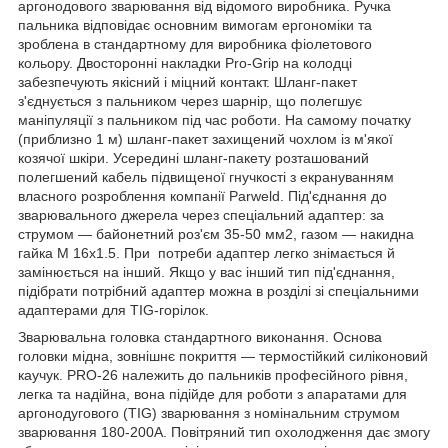
аргонодового зварювання від відомого виробника. Ручка
пальника відповідає основним вимогам ергономіки та
зроблена в стандартному для виробника фіолетового
кольору. Двосторонні накладки Pro-Grip на колодці
забезпечують якісний і міцний контакт. Шланг-пакет
з'єднується з пальником через шарнір, що полегшує
маніпуляції з пальником під час роботи. На самому початку
(приблизно 1 м) шланг-пакет захищений чохлом із м'якої
козячої шкіри. Усередині шланг-пакету розташований
полегшений кабель підвищеної гнучкості з екрануванням
власного розроблення компанії Parweld. Під'єднання до
зварювального джерела через спеціальний адаптер: за
струмом — байонетний роз'єм 35-50 мм2, газом — накидна
гайка М 16х1.5. При потреби адаптер легко знімається й
замінюється на інший. Якщо у вас інший тип під'єднання,
підібрати потрібний адаптер можна в розділі зі спеціальними
адаптерами для TIG-горілок.
Зварювальна головка стандартного виконання. Основа
головки мідна, зовнішнє покриття — термостійкий силіконовий
каучук. PRO-26 належить до пальників професійного рівня,
легка та надійна, вона підійде для роботи з апаратами для
аргонодугового (TIG) зварювання з номінальним струмом
зварювання 180-200А. Повітряний тип охолодження дає змогу