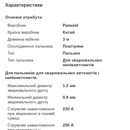
Характеристики
Основні атрибути
Виробник
Parweld
Країна виробник
Китай
Довжина кабелю
3 м
Охолодження пальника
Повітряне
Тип
Пальник
Тип пальника
Для зварювальних
напівавтоматів
Для пальників для зварювальних автоматів і
напівавтоматів
Максимальний діаметр
1.2 мм
зварювального дроту
Мінімальний діаметр
0.8 мм
зварювального дроту
Струмове навантаження
220 А
при зварюванні в газовій
суміші
Струмове навантаження
250 А
при зварюванні у