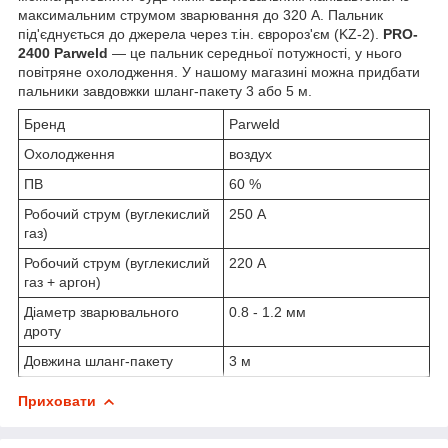
максимальним струмом зварювання до 320 А. Пальник
під'єднується до джерела через т.ін. євророз'єм (KZ-2).
PRO-
2400 Parweld
— це пальник середньої потужності, у нього
повітряне охолодження. У нашому магазині можна придбати
пальники завдовжки шланг-пакету 3 або 5 м.
Бренд
Parweld
Охолодження
воздух
ПВ
60 %
Робочий струм (вуглекислий
250 А
газ)
Робочий струм (вуглекислий
220 А
газ + аргон)
Діаметр зварювального
0.8 - 1.2 мм
дроту
Довжина шланг-пакету
3 м
Приховати