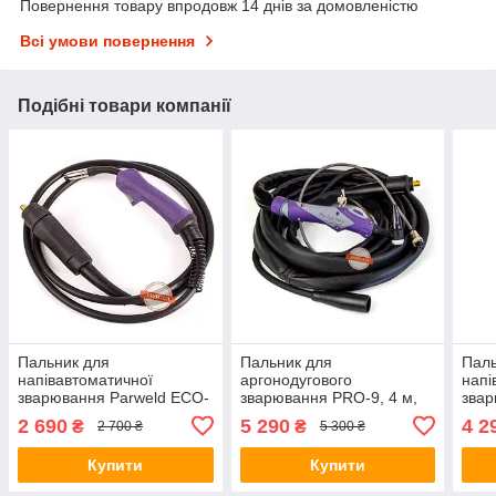
Повернення товару впродовж 14 днів за домовленістю
Всі умови повернення
Подібні товари компанії
Пальник для
Пальник для
Паль
напівавтоматичної
аргонодугового
напі
зварювання Parweld ECO-
зварювання PRO-9, 4 м,
зва
1500, 3 м
Parweld
Weld
2 690
5 290
4 2
₴
₴
2 700 ₴
5 300 ₴
Купити
Купити