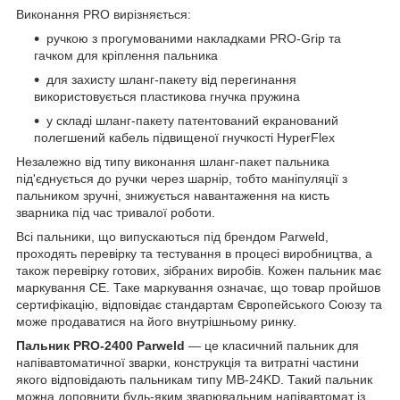
Виконання PRO вирізняється:
ручкою з прогумованими накладками PRO-Grip та
гачком для кріплення пальника
для захисту шланг-пакету від перегинання
використовується пластикова гнучка пружина
у складі шланг-пакету патентований екранований
полегшений кабель підвищеної гнучкості HyperFlex
Незалежно від типу виконання шланг-пакет пальника
під'єднується до ручки через шарнір, тобто маніпуляції з
пальником зручні, знижується навантаження на кисть
зварника під час тривалої роботи.
Всі пальники, що випускаються під брендом Parweld,
проходять перевірку та тестування в процесі виробництва, а
також перевірку готових, зібраних виробів. Кожен пальник має
маркування CE. Таке маркування означає, що товар пройшов
сертифікацію, відповідає стандартам Європейського Союзу та
може продаватися на його внутрішньому ринку.
Пальник PRO-2400 Parweld
— це класичний пальник для
напівавтоматичної зварки, конструкція та витратні частини
якого відповідають пальникам типу MB-24KD. Такий пальник
можна доповнити будь-яким зварювальним напівавтомат із