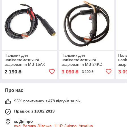
Пальник для
Пальник для
Паль
напівавтоматичної
напівавтоматичної
напі
зварювання MB-15AK
зварювання MB-24KD
зва
Welding Dragon, 3 м
Jasic, 3 м
Weld
2 190
3 090
3 0
₴
₴
3 100 ₴
Про нас
95% позитивних з 478 відгуків за рік
Працює з 18.02.2019
м. Дніпро
вул. Велика Діївська, 111Р, Дніпро, Україна