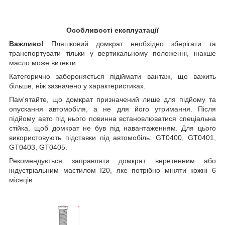
Особливості експлуатації
Важливо!
Пляшковий домкрат необхідно зберігати та
транспортувати тільки у вертикальному положенні, інакше
масло може витекти.
Категорично забороняється підіймати вантаж, що важить
більше, ніж зазначено у характеристиках.
Пам'ятайте, що домкрат призначений лише для підйому та
опускання автомобіля, а не для його утримання. Після
підйому авто під нього повинна встановлюватися спеціальна
стійка, щоб домкрат не був під навантаженням. Для цього
використовують підставки під автомобіль: GT0400, GT0401,
GT0403, GT0405.
Рекомендується заправляти домкрат веретенним або
індустріальним мастилом І20, яке потрібно міняти кожні 6
місяців.